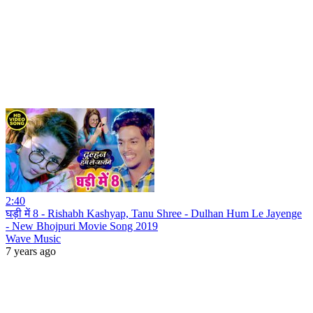
2:40
घड़ी में 8 - Rishabh Kashyap, Tanu Shree - Dulhan Hum Le Jayenge
- New Bhojpuri Movie Song 2019
Wave Music
7 years ago