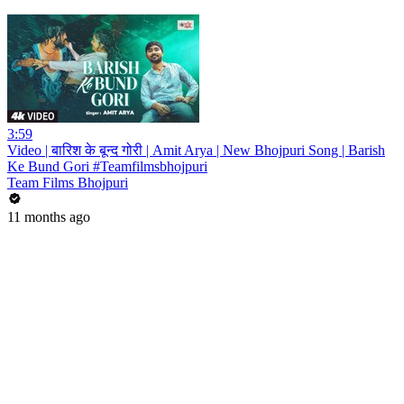
3:59
Video | बारिश के बून्द गोरी | Amit Arya | New Bhojpuri Song | Barish
Ke Bund Gori #Teamfilmsbhojpuri
Team Films Bhojpuri
11 months ago