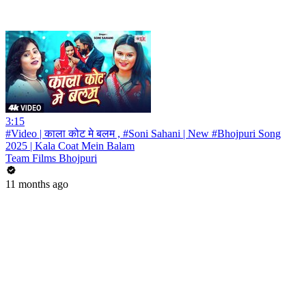
3:15
#Video | काला कोट मे बलम , #Soni Sahani | New #Bhojpuri Song
2025 | Kala Coat Mein Balam
Team Films Bhojpuri
11 months ago