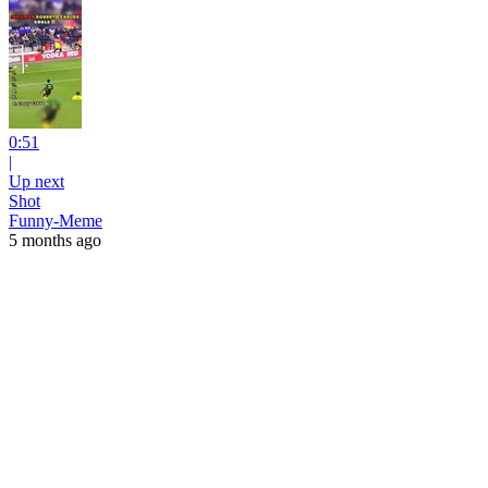
0:51
|
Up next
Shot
Funny-Meme
5 months ago