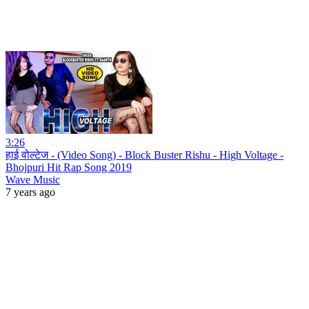
3:26
हाई वोल्टेज - (Video Song) - Block Buster Rishu - High Voltage -
Bhojpuri Hit Rap Song 2019
Wave Music
7 years ago