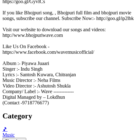
https://goo.gl/GyvICs
If you like Bhojpuri song, , Bhojpuri full film and bhojpuri movie
songs, subscribe our channel. Subscribe Now:- http://goo.gl/ip2lbk
Visit our website to download our songs and videos:
http://www.bhojpuriwave.com
Like Us On Facebook -
https://www.facebook.com/wavemusicofficial/
Album :- Piyawa Juaari
Singer :- Indu Singh
Lyrics :- Santosh Kuwara, Chitranjan
Music Director :- Neha Films
Video Director :- Ashutosh Shukla
Company/ Label :- Wave -------------
Digital Managed by – Lokdhun
(Contact -9718776677)
Category
🎵
Music