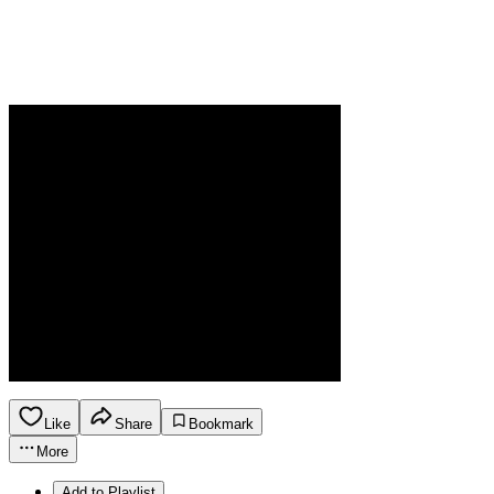
Like
Share
Bookmark
More
Add to Playlist