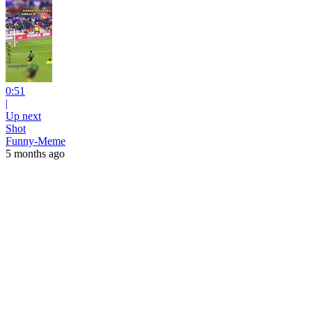
0:51
|
Up next
Shot
Funny-Meme
5 months ago