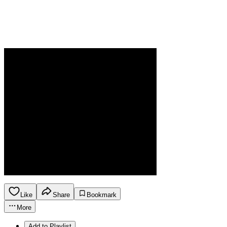
Like
Share
Bookmark
More
Add to Playlist