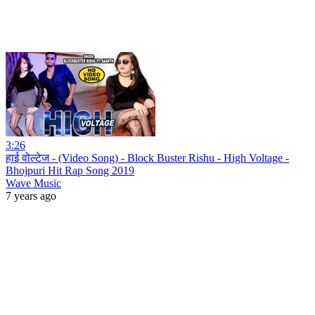
3:26
हाई वोल्टेज - (Video Song) - Block Buster Rishu - High Voltage -
Bhojpuri Hit Rap Song 2019
Wave Music
7 years ago