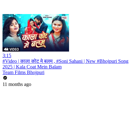
3:15
#Video | काला कोट मे बलम , #Soni Sahani | New #Bhojpuri Song
2025 | Kala Coat Mein Balam
Team Films Bhojpuri
11 months ago