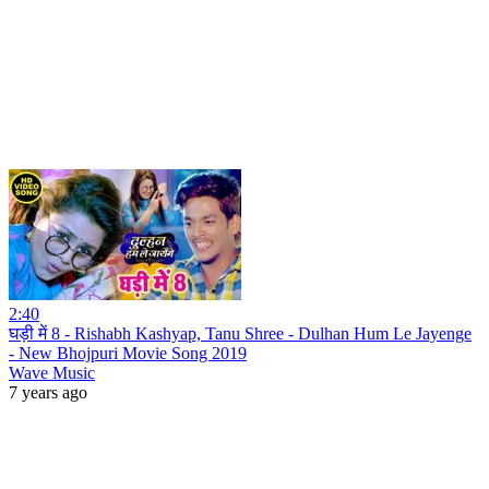
2:40
घड़ी में 8 - Rishabh Kashyap, Tanu Shree - Dulhan Hum Le Jayenge
- New Bhojpuri Movie Song 2019
Wave Music
7 years ago