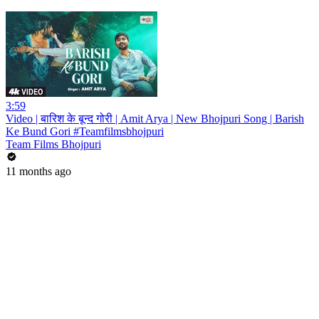
3:59
Video | बारिश के बून्द गोरी | Amit Arya | New Bhojpuri Song | Barish
Ke Bund Gori #Teamfilmsbhojpuri
Team Films Bhojpuri
11 months ago