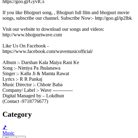
https://goo.gl/GyvICs
If you like Bhojpuri song, , Bhojpuri full film and bhojpuri movie
songs, subscribe our channel. Subscribe Now:- http://goo.gl/ip2lbk
Visit our website to download our songs and videos:
http://www.bhojpuriwave.com
Like Us On Facebook -
https://www.facebook.com/wavemusicofficial/
Album :- Darshan Kala Maiya Rani Ke
Song :- Nimiya Pa Jhulanawa
Singer :- Kallu Ji & Mamta Rawat
Lyrics :- R R Pankaj
Music Director :- Chhote Baba
Company/ Label :- Wave -------------
Digital Managed by – Lokdhun
(Contact -9718776677)
Category
🎵
Music