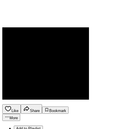
Like
Share
Bookmark
More
Add to Playlist