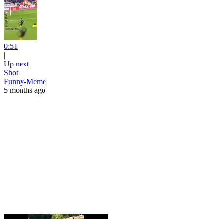
0:51
|
Up next
Shot
Funny-Meme
5 months ago