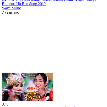
Bhojpuri Hit Rap Song 2019
Wave Music
7 years ago
3:43