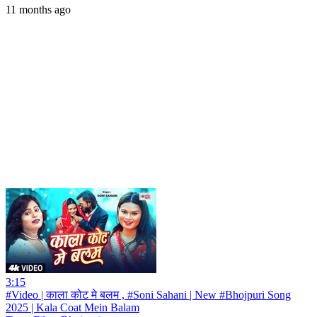
11 months ago
3:15
#Video | काला कोट मे बलम , #Soni Sahani | New #Bhojpuri Song
2025 | Kala Coat Mein Balam