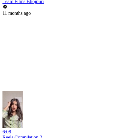
Team Films Bhojpuri
11 months ago
6:08
Reels Compilation 2