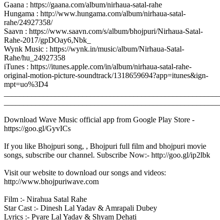
Gaana : https://gaana.com/album/nirhaua-satal-rahe
Hungama : http://www.hungama.com/album/nirhaua-satal-
rahe/24927358/
Saavn : https://www.saavn.com/s/album/bhojpuri/Nirhaua-Satal-
Rahe-2017/gpDOay6,Nbk_
Wynk Music : https://wynk.in/music/album/Nirhaua-Satal-
Rahe/hu_24927358
iTunes : https://itunes.apple.com/in/album/nirhaua-satal-rahe-
original-motion-picture-soundtrack/1318659694?app=itunes&ign-
mpt=uo%3D4
_______________________________________________________
_______________________________________________________
Download Wave Music official app from Google Play Store -
https://goo.gl/GyvICs
If you like Bhojpuri song, , Bhojpuri full film and bhojpuri movie
songs, subscribe our channel. Subscribe Now:- http://goo.gl/ip2lbk
Visit our website to download our songs and videos:
http://www.bhojpuriwave.com
Film :- Nirahua Satal Rahe
Star Cast :- Dinesh Lal Yadav & Amrapali Dubey
Lyrics :- Pyare Lal Yadav & Shyam Dehati