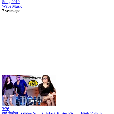
Song 2019
Wave Music
7 years ago
3:26
हाई वोल्टेज - (Video Song) - Block Buster Rishu - High Voltage -