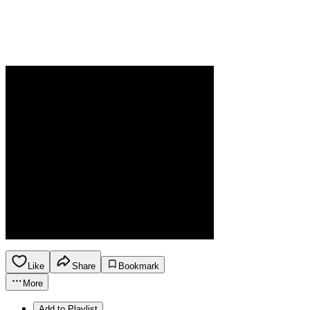
Like
Share
Bookmark
More
Add to Playlist