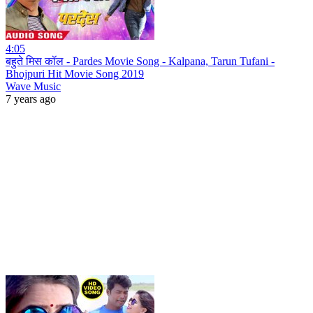
4:05
बहुते मिस कॉल - Pardes Movie Song - Kalpana, Tarun Tufani -
Bhojpuri Hit Movie Song 2019
Wave Music
7 years ago