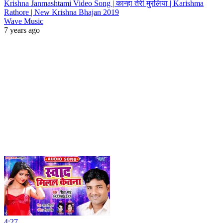
Krishna Janmashtami Video Song | कान्हा तेरी मुरलिया | Karishma
Rathore | New Krishna Bhajan 2019
Wave Music
7 years ago
4:27