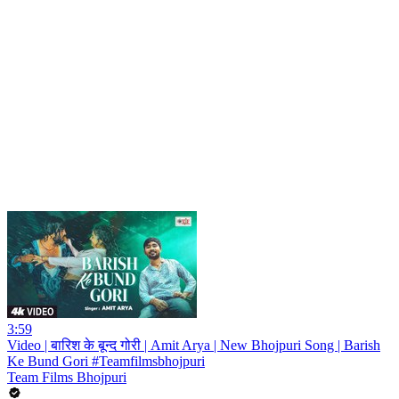
3:59
Video | बारिश के बून्द गोरी | Amit Arya | New Bhojpuri Song | Barish
Ke Bund Gori #Teamfilmsbhojpuri
Team Films Bhojpuri