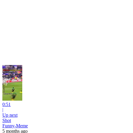
0:51
|
Up next
Shot
Funny-Meme
5 months ago