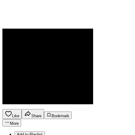
Like
Share
Bookmark
More
Add to Playlist