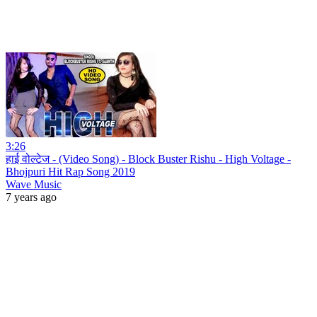
3:26
हाई वोल्टेज - (Video Song) - Block Buster Rishu - High Voltage -
Bhojpuri Hit Rap Song 2019
Wave Music
7 years ago