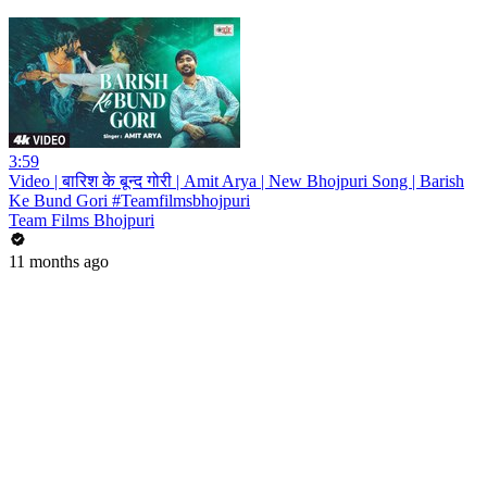
3:59
Video | बारिश के बून्द गोरी | Amit Arya | New Bhojpuri Song | Barish
Ke Bund Gori #Teamfilmsbhojpuri
Team Films Bhojpuri
11 months ago