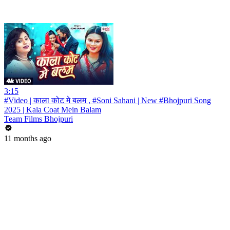
3:15
#Video | काला कोट मे बलम , #Soni Sahani | New #Bhojpuri Song
2025 | Kala Coat Mein Balam
Team Films Bhojpuri
11 months ago