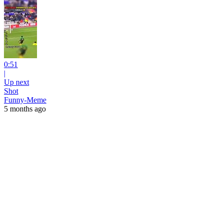
0:51
|
Up next
Shot
Funny-Meme
5 months ago