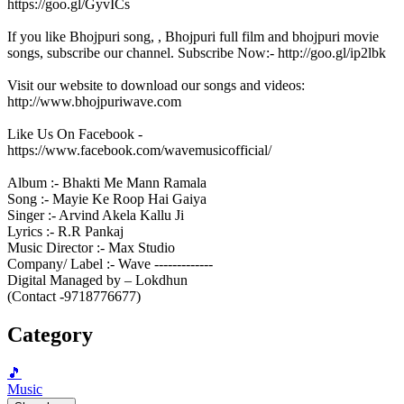
https://goo.gl/GyvICs
If you like Bhojpuri song, , Bhojpuri full film and bhojpuri movie
songs, subscribe our channel. Subscribe Now:- http://goo.gl/ip2lbk
Visit our website to download our songs and videos:
http://www.bhojpuriwave.com
Like Us On Facebook -
https://www.facebook.com/wavemusicofficial/
Album :- Bhakti Me Mann Ramala
Song :- Mayie Ke Roop Hai Gaiya
Singer :- Arvind Akela Kallu Ji
Lyrics :- R.R Pankaj
Music Director :- Max Studio
Company/ Label :- Wave -------------
Digital Managed by – Lokdhun
(Contact -9718776677)
Category
🎵
Music