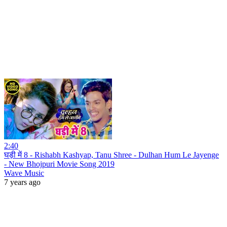
2:40
घड़ी में 8 - Rishabh Kashyap, Tanu Shree - Dulhan Hum Le Jayenge
- New Bhojpuri Movie Song 2019
Wave Music
7 years ago