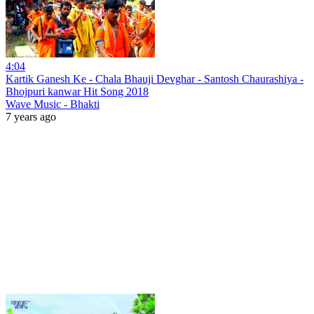
4:04
Kartik Ganesh Ke - Chala Bhauji Devghar - Santosh Chaurashiya -
Bhojpuri kanwar Hit Song 2018
Wave Music - Bhakti
7 years ago