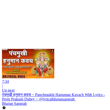
7:34
|
Up next
पंचमुखी हनुमान कवच ~ Panchmukhi Hanuman Kavach With Lyrics -
Prem Prakash Dubey ~ @lyricalbhajansangrah ​
Bhajan Sangrah