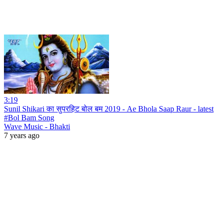
3:19
Sunil Shikari का सुपरहिट बोल बम 2019 - Ae Bhola Saap Raur - latest
#Bol Bam Song
Wave Music - Bhakti
7 years ago