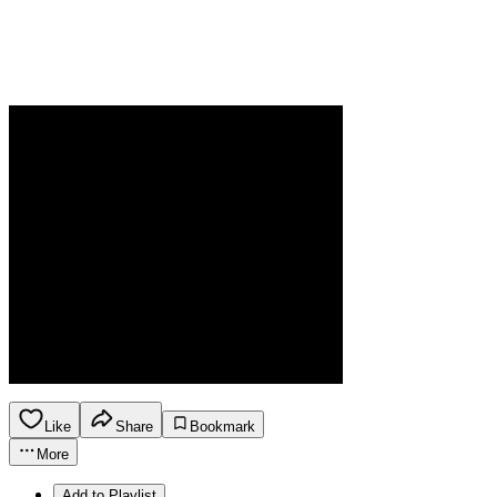
Like
Share
Bookmark
More
Add to Playlist