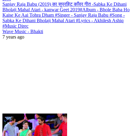
Sanjay Raja Babu (2019) का सुपरहिट काँवर गीत -Sabka Ke Dihani
Bholaji Mahal Atari - kanwar Geet 2019#Album - Bhole Baba Ho
Kaise Ke Aai Tohra Dham #Singer - Sanjay Raja Babu #Song -
Sabka Ke Dihani Bholaji Mahal Atari #Lyrics - Akhilesh Ashiq
#Music Direc
Wave Music - Bhakti
7 years ago