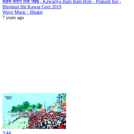
कइसे कवार लेके जइबू - Kawariya Bam Bam Bole - Prakash Raj -
Bhojpuri Hit Kawar Geet 2019
Wave Music - Bhakti
7 years ago
3:44