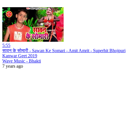
5:55
सावन के सोमारी - Sawan Ke Somari - Amit Amrit - Superhit Bhojpuri
Kanwar Geet 2019
Wave Music - Bhakti
7 years ago