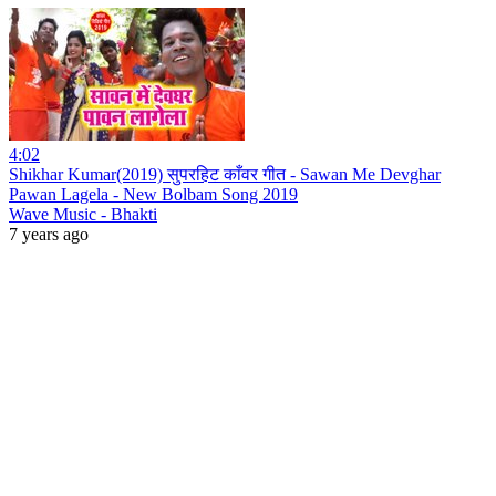
4:02
Shikhar Kumar(2019) सुपरहिट काँवर गीत - Sawan Me Devghar
Pawan Lagela - New Bolbam Song 2019
Wave Music - Bhakti
7 years ago