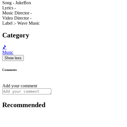
Song - JukeBox
Lyrics -
Music Director -
Video Director -
Label :- Wave Music
Category
🎵
Music
Show less
Comments
Add your comment
Recommended