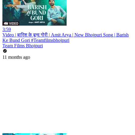
3:59
Video | बारिश के बून्द गोरी | Amit Arya | New Bhojpuri Song | Barish
Ke Bund Gori #Teamfilmsbhojpuri
Team Films Bhojpuri
11 months ago