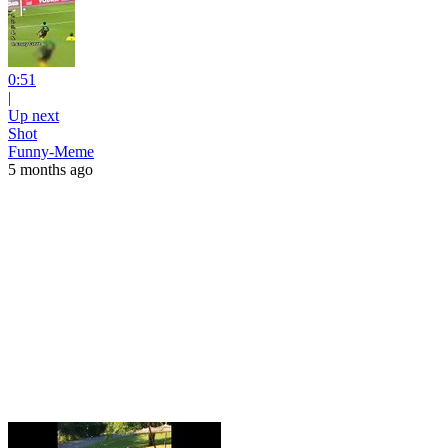
0:51
|
Up next
Shot
Funny-Meme
5 months ago