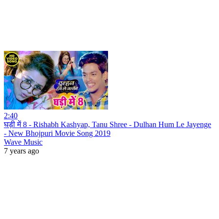
2:40
घड़ी में 8 - Rishabh Kashyap, Tanu Shree - Dulhan Hum Le Jayenge
- New Bhojpuri Movie Song 2019
Wave Music
7 years ago