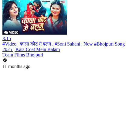
3:15
#Video | काला कोट मे बलम , #Soni Sahani | New #Bhojpuri Song
2025 | Kala Coat Mein Balam
Team Films Bhojpuri
11 months ago