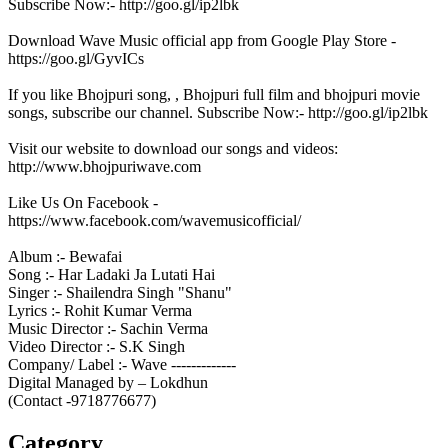
Subscribe Now:- http://goo.gl/ip2lbk
Download Wave Music official app from Google Play Store -
https://goo.gl/GyvICs
If you like Bhojpuri song, , Bhojpuri full film and bhojpuri movie
songs, subscribe our channel. Subscribe Now:- http://goo.gl/ip2lbk
Visit our website to download our songs and videos:
http://www.bhojpuriwave.com
Like Us On Facebook -
https://www.facebook.com/wavemusicofficial/
Album :- Bewafai
Song :- Har Ladaki Ja Lutati Hai
Singer :- Shailendra Singh "Shanu"
Lyrics :- Rohit Kumar Verma
Music Director :- Sachin Verma
Video Director :- S.K Singh
Company/ Label :- Wave -------------
Digital Managed by – Lokdhun
(Contact -9718776677)
Category