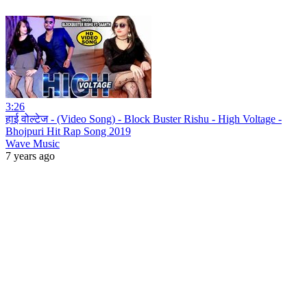
3:26
हाई वोल्टेज - (Video Song) - Block Buster Rishu - High Voltage -
Bhojpuri Hit Rap Song 2019
Wave Music
7 years ago