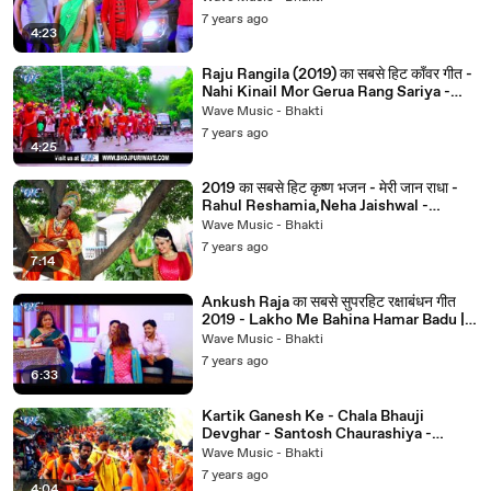
7 years ago
4:23
Raju Rangila (2019) का सबसे हिट काँवर गीत -
Nahi Kinail Mor Gerua Rang Sariya -
Kanwar Geet 2019
Wave Music - Bhakti
7 years ago
4:25
2019 का सबसे हिट कृष्ण भजन - मेरी जान राधा -
Rahul Reshamia,Neha Jaishwal -
#janmashtamiSpecial
Wave Music - Bhakti
7 years ago
7:14
Ankush Raja का सबसे सुपरहिट रक्षाबंधन गीत
2019 - Lakho Me Bahina Hamar Badu |
Raksha Bandhan Song
Wave Music - Bhakti
7 years ago
6:33
Kartik Ganesh Ke - Chala Bhauji
Devghar - Santosh Chaurashiya -
Bhojpuri kanwar Hit Song 2018
Wave Music - Bhakti
7 years ago
4:04