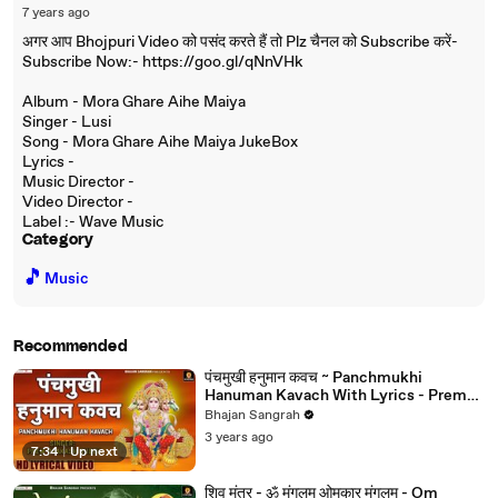
7 years ago
अगर आप Bhojpuri Video को पसंद करते हैं तो Plz चैनल को Subscribe करें-
Subscribe Now:- https://goo.gl/qNnVHk
Album - Mora Ghare Aihe Maiya
Singer - Lusi
Song - Mora Ghare Aihe Maiya JukeBox
Lyrics -
Music Director -
Video Director -
Label :- Wave Music
Category
🎵
Music
Recommended
पंचमुखी हनुमान कवच ~ Panchmukhi
Hanuman Kavach With Lyrics - Prem
Prakash Dubey ~
Bhajan Sangrah
@lyricalbhajansangrah ​
3 years ago
7:34
|
Up next
शिव मंत्र - ॐ मंगलम ओमकार मंगलम - Om