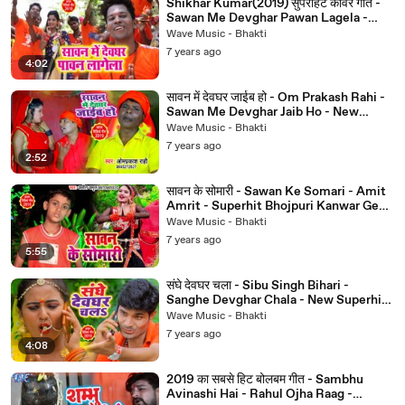
Shikhar Kumar(2019) सुपरहिट काँवर गीत -
Sawan Me Devghar Pawan Lagela -
New Bolbam Song 2019
Wave Music - Bhakti
7 years ago
4:02
सावन में देवघर जाईब हो - Om Prakash Rahi -
Sawan Me Devghar Jaib Ho - New
BolBam Song 2019
Wave Music - Bhakti
7 years ago
2:52
सावन के सोमारी - Sawan Ke Somari - Amit
Amrit - Superhit Bhojpuri Kanwar Geet
2019
Wave Music - Bhakti
7 years ago
5:55
संघे देवघर चला - Sibu Singh Bihari -
Sanghe Devghar Chala - New Superhit
Kanwar Geet 2019
Wave Music - Bhakti
7 years ago
4:08
2019 का सबसे हिट बोलबम गीत - Sambhu
Avinashi Hai - Rahul Ojha Raag -