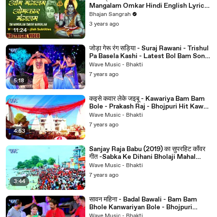
Mangalam Omkar Hindi English Lyrics
~ Bholenath ~ @bhajanSangrah
Bhajan Sangrah
3 years ago
11:24
जोड़ा गेरू रंग सड़िया - Suraj Rawani - Trishul
Pa Basela Kashi - Latest Bol Bam Song
2019
Wave Music - Bhakti
7 years ago
5:18
कइसे कवार लेके जइबू - Kawariya Bam Bam
Bole - Prakash Raj - Bhojpuri Hit Kawar
Geet 2019
Wave Music - Bhakti
7 years ago
4:53
Sanjay Raja Babu (2019) का सुपरहिट काँवर
गीत -Sabka Ke Dihani Bholaji Mahal
Atari - kanwar Geet 2019#Album -
Wave Music - Bhakti
Bhole Baba Ho Kaise Ke Aai Tohra
7 years ago
Dham #Singer - Sanjay Raja Babu
3:44
#Song - Sabka Ke Dihani Bholaji Mahal
Atari #Lyrics - Akhilesh Ashiq #Music
सावन महिना - Badal Bawali - Bam Bam
Direc
Bhole Kanwariyan Bole - Bhojpuri
Kanwar Geet
Wave Music - Bhakti