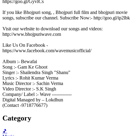
https://goo.gl/GyvICs
If you like Bhojpuri song, , Bhojpuri full film and bhojpuri movie
songs, subscribe our channel. Subscribe Now:- http://goo.gl/ip2lbk
Visit our website to download our songs and videos:
http://www.bhojpuriwave.com
Like Us On Facebook -
https://www.facebook.com/wavemusicofficial/
Album :- Bewafai
Song :- Gam Ke Ghoot
Singer :- Shailendra Singh "Shanu"
Lyrics :- Rohit Kumar Verma
Music Director :- Sachin Verma
Video Director :- S.K Singh
Company/ Label :- Wave -------------
Digital Managed by – Lokdhun
(Contact -9718776677)
Category
🎵