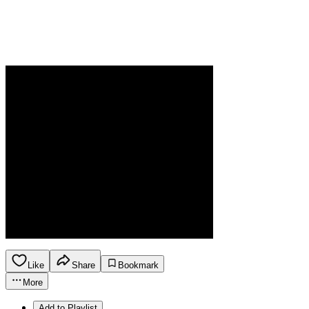
Like
Share
Bookmark
More
Add to Playlist