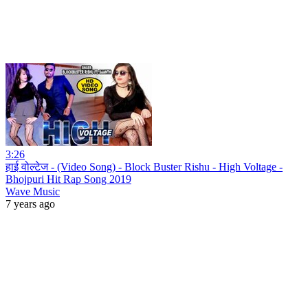
3:26
हाई वोल्टेज - (Video Song) - Block Buster Rishu - High Voltage -
Bhojpuri Hit Rap Song 2019
Wave Music
7 years ago