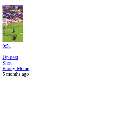
0:51
|
Up next
Shot
Funny-Meme
5 months ago