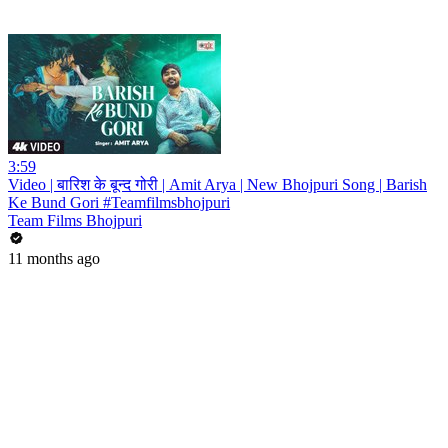
3:59
Video | बारिश के बून्द गोरी | Amit Arya | New Bhojpuri Song | Barish
Ke Bund Gori #Teamfilmsbhojpuri
Team Films Bhojpuri
11 months ago