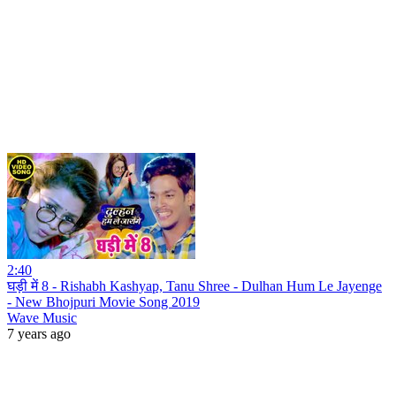
2:40
घड़ी में 8 - Rishabh Kashyap, Tanu Shree - Dulhan Hum Le Jayenge
- New Bhojpuri Movie Song 2019
Wave Music
7 years ago