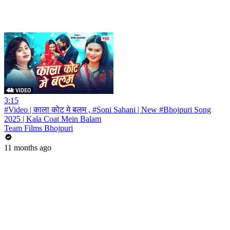
3:15
#Video | काला कोट मे बलम , #Soni Sahani | New #Bhojpuri Song
2025 | Kala Coat Mein Balam
Team Films Bhojpuri
11 months ago