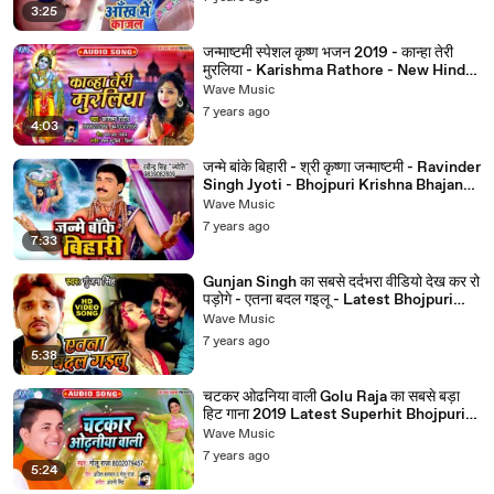
3:25
जन्माष्टमी स्पेशल कृष्ण भजन 2019 - कान्हा तेरी
मुरलिया - Karishma Rathore - New Hindi
Krishna Bhajan
Wave Music
7 years ago
4:03
जन्मे बांके बिहारी - श्री कृष्णा जन्माष्टमी - Ravinder
Singh Jyoti - Bhojpuri Krishna Bhajan
2019
Wave Music
7 years ago
7:33
Gunjan Singh का सबसे दर्दभरा वीडियो देख कर रो
पड़ोगे - एतना बदल गइलू - Latest Bhojpuri
Sad Song 2019
Wave Music
7 years ago
5:38
चटकर ओढनिया वाली Golu Raja का सबसे बड़ा
हिट गाना 2019 Latest Superhit Bhojpuri
Songs 2019
Wave Music
7 years ago
5:24