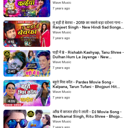
Krishna Bhajan
Wave Music
7 years ago
5:31
तू बड़ी है बेवफा - 2019 का सबसे बड़ा दर्दभरा गाना -
Ranjeet Singh - New Hindi Sad Songs
2019
Wave Music
7 years ago
4:15
घड़ी में 8 - Rishabh Kashyap, Tanu Shree -
Dulhan Hum Le Jayenge - New
Bhojpuri Movie Song 2019
Wave Music
7 years ago
2:40
बहुते मिस कॉल - Pardes Movie Song -
Kalpana, Tarun Tufani - Bhojpuri Hit
Movie Song 2019
Wave Music
7 years ago
4:05
आँख में काजल होठ पे लाली - DJ Movie Song -
Neelkamal Singh, Ritu Shree - Bhojpuri
Hit Songs 2019
Wave Music
7 years ago