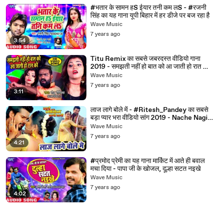
#भतार के सामन हS ईयार तनी कम लS - #रजनी
सिंह का यह गाना यूपी बिहार में हर डीजे पर बज रहा है
Wave Music
7 years ago
3:54
Titu Remix का सबसे जबरदस्त वीडियो गाना
2019 - समझती नहीं हो बात को आ जाती हो रात को -
Hit Songs
Wave Music
7 years ago
3:11
लाज लागे बोले में - #Ritesh_Pandey का सबसे
बड़ा प्यार भरा वीडियो सांग 2019 - Nache Nagin
Gali Gali
Wave Music
7 years ago
4:21
#प्रमोद प्रेमी का यह गाना मार्किट में आते ही बवाल
मचा दिया - पापा जी के खोजल, दूल्हा सटत नइखे
Wave Music
7 years ago
4:02