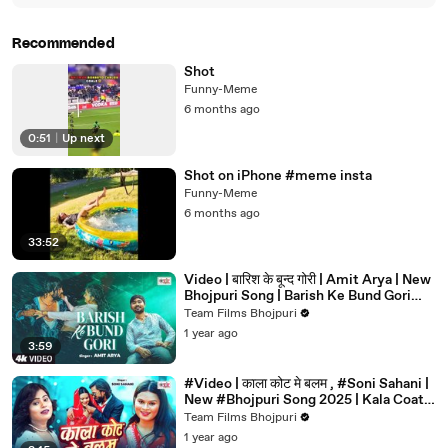
Recommended
Shot
Funny-Meme
6 months ago
0:51
|
Up next
Shot on iPhone #meme insta
Funny-Meme
6 months ago
33:52
Video | बारिश के बून्द गोरी | Amit Arya | New
Bhojpuri Song | Barish Ke Bund Gori
#Teamfilmsbhojpuri
Team Films Bhojpuri
1 year ago
3:59
#Video | काला कोट मे बलम , #Soni Sahani |
New #Bhojpuri Song 2025 | Kala Coat
Mein Balam
Team Films Bhojpuri
1 year ago