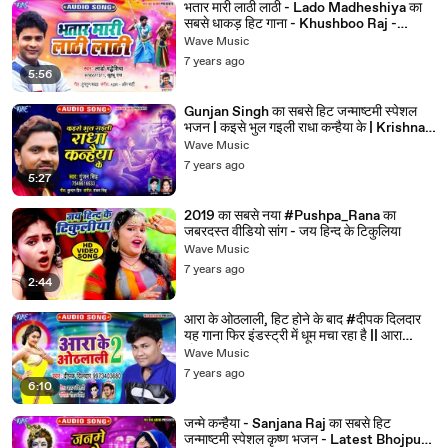
भतार मारी लाठी लाठी - Lado Madheshiya का
सबसे धाकड़ हिट गाना - Khushboo Raj -
Bhojpuri New Song 2019
Wave Music
7 years ago
5:56
Gunjan Singh का सबसे हिट जन्माष्टमी स्पेशल
भजन | कइसे भुल गइली राधा कन्हैया के | Krishna
Bhajan 2019
Wave Music
7 years ago
5:27
2019 का सबसे नया #Pushpa_Rana का
जबरदस्त वीडियो सांग - जय हिन्द के टिकुलिया
Wave Music
7 years ago
2:44
आरा के ओठलाली, हिट होने के बाद #दीपक दिलदार
यह गाना फिर इंडस्ट्री में धूम मचा रहा है || आरा
ओठलाली 2
Wave Music
7 years ago
6:10
जन्मे कन्हैया - Sanjana Raj का सबसे हिट
जन्माष्टमी स्पेशल कृष्ण भजन - Latest Bhojpuri