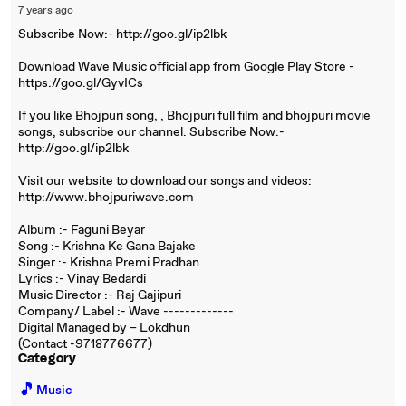
7 years ago
Subscribe Now:- http://goo.gl/ip2lbk
Download Wave Music official app from Google Play Store -
https://goo.gl/GyvICs
If you like Bhojpuri song, , Bhojpuri full film and bhojpuri movie
songs, subscribe our channel. Subscribe Now:-
http://goo.gl/ip2lbk
Visit our website to download our songs and videos:
http://www.bhojpuriwave.com
Album :- Faguni Beyar
Song :- Krishna Ke Gana Bajake
Singer :- Krishna Premi Pradhan
Lyrics :- Vinay Bedardi
Music Director :- Raj Gajipuri
Company/ Label :- Wave -------------
Digital Managed by – Lokdhun
(Contact -9718776677)
Category
🎵
Music