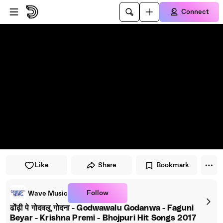
Skip to player
Skip to main content
Connect
Like
Share
Bookmark
Follow
Wave Music
ढोंढ़ी पे गोदवलू गोदना - Godwawalu Godanwa - Faguni
Beyar - Krishna Premi - Bhojpuri Hit Songs 2017