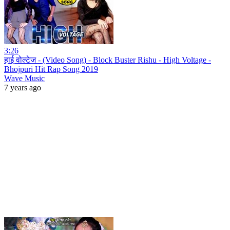
3:26
हाई वोल्टेज - (Video Song) - Block Buster Rishu - High Voltage -
Bhojpuri Hit Rap Song 2019
Wave Music
7 years ago