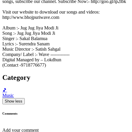
songs, subscribe our channel. Subscribe Now:- http://goo.gl/ip2lbk
Visit our website to download our songs and videos:
http://www.bhojpuriwave.com
Album :- Jug Jug Jiya Modi Ji
Song :- Jug Jug Jiya Modi Ji
Singer :- Sakal Balamua
Lyrics :- Surendra Sanam
Music Director :- Satish Sahgal
Company/ Label :- Wave -------------
Digital Managed by – Lokdhun
(Contact -9718776677)
Category
🎵
Music
Show less
Comments
Add your comment