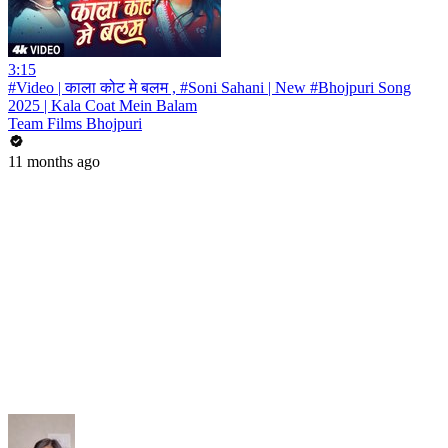
3:15
#Video | काला कोट मे बलम , #Soni Sahani | New #Bhojpuri Song
2025 | Kala Coat Mein Balam
Team Films Bhojpuri
11 months ago