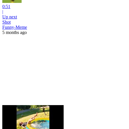
0:51
|
Up next
Shot
Funny-Meme
5 months ago