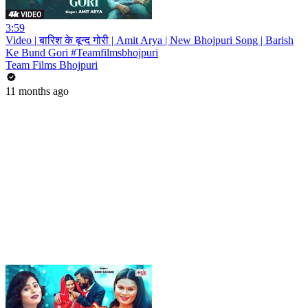
3:59
Video | बारिश के बून्द गोरी | Amit Arya | New Bhojpuri Song | Barish
Ke Bund Gori #Teamfilmsbhojpuri
Team Films Bhojpuri
11 months ago