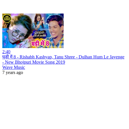
2:40
घड़ी में 8 - Rishabh Kashyap, Tanu Shree - Dulhan Hum Le Jayenge
- New Bhojpuri Movie Song 2019
Wave Music
7 years ago