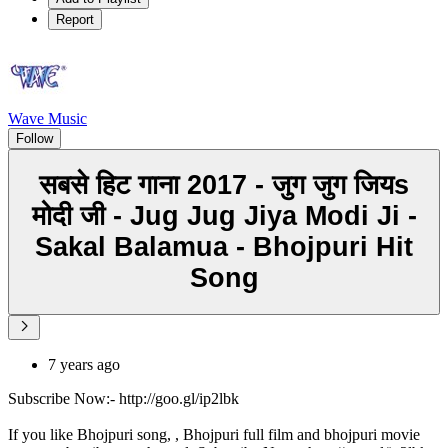
Report
Wave Music
Follow
सबसे हिट गाना 2017 - जुग जुग जियs
मोदी जी - Jug Jug Jiya Modi Ji -
Sakal Balamua - Bhojpuri Hit
Song
7 years ago
Subscribe Now:- http://goo.gl/ip2lbk
If you like Bhojpuri song, , Bhojpuri full film and bhojpuri movie