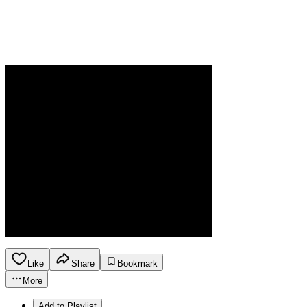
Like
Share
Bookmark
More
Add to Playlist