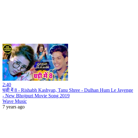
2:40
घड़ी में 8 - Rishabh Kashyap, Tanu Shree - Dulhan Hum Le Jayenge
- New Bhojpuri Movie Song 2019
Wave Music
7 years ago