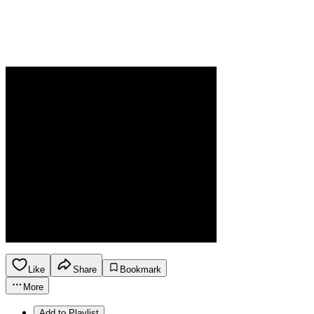
Like
Share
Bookmark
More
Add to Playlist