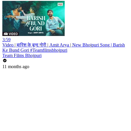
3:59
Video | बारिश के बून्द गोरी | Amit Arya | New Bhojpuri Song | Barish
Ke Bund Gori #Teamfilmsbhojpuri
Team Films Bhojpuri
11 months ago