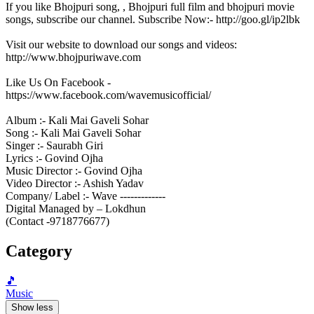
If you like Bhojpuri song, , Bhojpuri full film and bhojpuri movie
songs, subscribe our channel. Subscribe Now:- http://goo.gl/ip2lbk
Visit our website to download our songs and videos:
http://www.bhojpuriwave.com
Like Us On Facebook -
https://www.facebook.com/wavemusicofficial/
Album :- Kali Mai Gaveli Sohar
Song :- Kali Mai Gaveli Sohar
Singer :- Saurabh Giri
Lyrics :- Govind Ojha
Music Director :- Govind Ojha
Video Director :- Ashish Yadav
Company/ Label :- Wave -------------
Digital Managed by – Lokdhun
(Contact -9718776677)
Category
🎵
Music
Show less