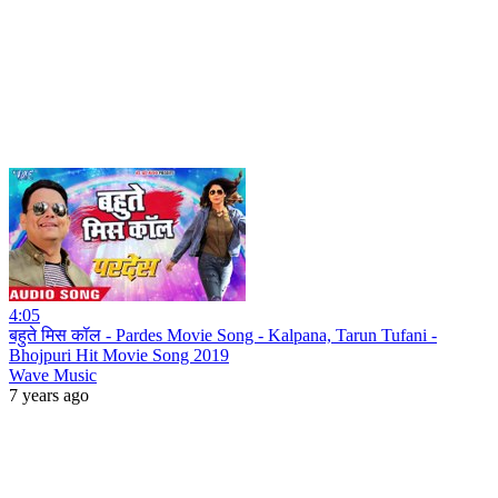
4:05
बहुते मिस कॉल - Pardes Movie Song - Kalpana, Tarun Tufani -
Bhojpuri Hit Movie Song 2019
Wave Music
7 years ago