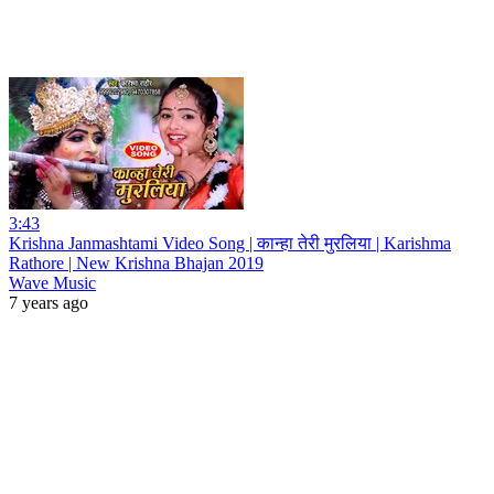
3:43
Krishna Janmashtami Video Song | कान्हा तेरी मुरलिया | Karishma
Rathore | New Krishna Bhajan 2019
Wave Music
7 years ago