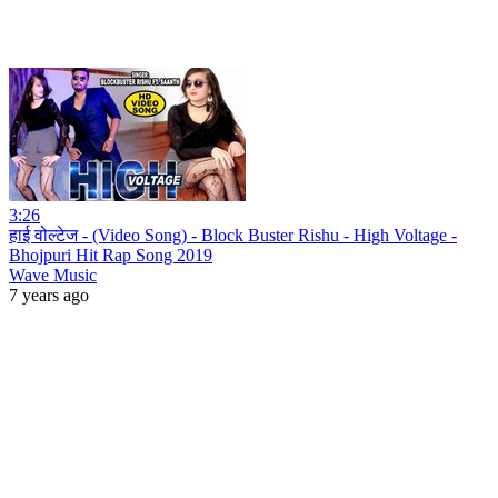
3:26
हाई वोल्टेज - (Video Song) - Block Buster Rishu - High Voltage -
Bhojpuri Hit Rap Song 2019
Wave Music
7 years ago