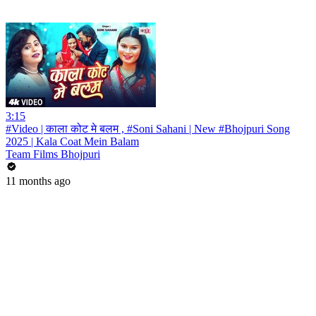
3:15
#Video | काला कोट मे बलम , #Soni Sahani | New #Bhojpuri Song
2025 | Kala Coat Mein Balam
Team Films Bhojpuri
11 months ago