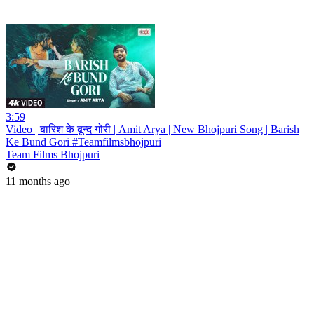
3:59
Video | बारिश के बून्द गोरी | Amit Arya | New Bhojpuri Song | Barish
Ke Bund Gori #Teamfilmsbhojpuri
Team Films Bhojpuri
11 months ago