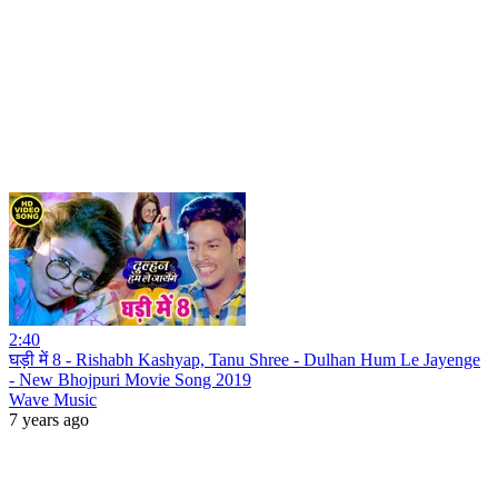
2:40
घड़ी में 8 - Rishabh Kashyap, Tanu Shree - Dulhan Hum Le Jayenge
- New Bhojpuri Movie Song 2019
Wave Music
7 years ago