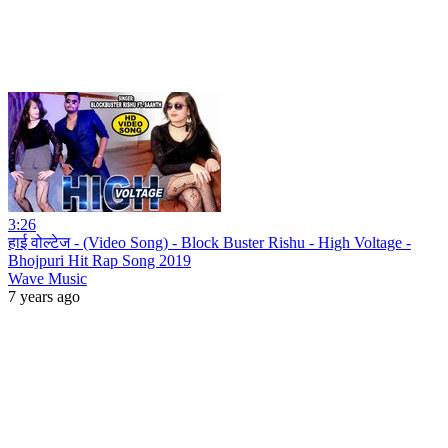
3:26
हाई वोल्टेज - (Video Song) - Block Buster Rishu - High Voltage -
Bhojpuri Hit Rap Song 2019
Wave Music
7 years ago