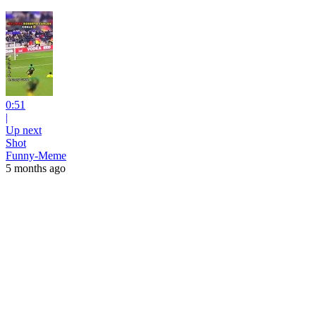
0:51
|
Up next
Shot
Funny-Meme
5 months ago