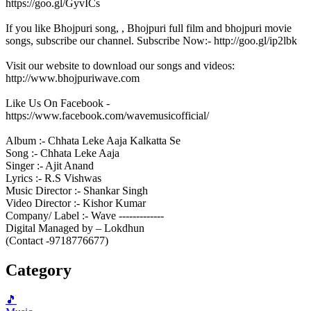
https://goo.gl/GyvICs
If you like Bhojpuri song, , Bhojpuri full film and bhojpuri movie
songs, subscribe our channel. Subscribe Now:- http://goo.gl/ip2lbk
Visit our website to download our songs and videos:
http://www.bhojpuriwave.com
Like Us On Facebook -
https://www.facebook.com/wavemusicofficial/
Album :- Chhata Leke Aaja Kalkatta Se
Song :- Chhata Leke Aaja
Singer :- Ajit Anand
Lyrics :- R.S Vishwas
Music Director :- Shankar Singh
Video Director :- Kishor Kumar
Company/ Label :- Wave -------------
Digital Managed by – Lokdhun
(Contact -9718776677)
Category
🎵