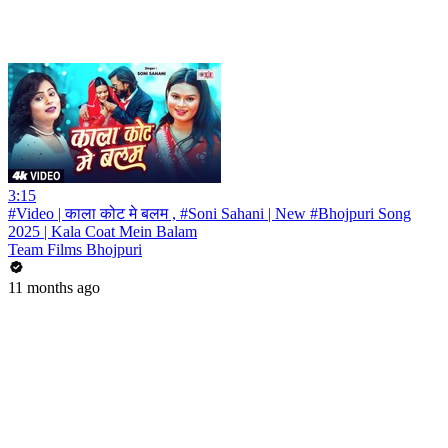
3:15
#Video | काला कोट मे बलम , #Soni Sahani | New #Bhojpuri Song
2025 | Kala Coat Mein Balam
Team Films Bhojpuri
11 months ago