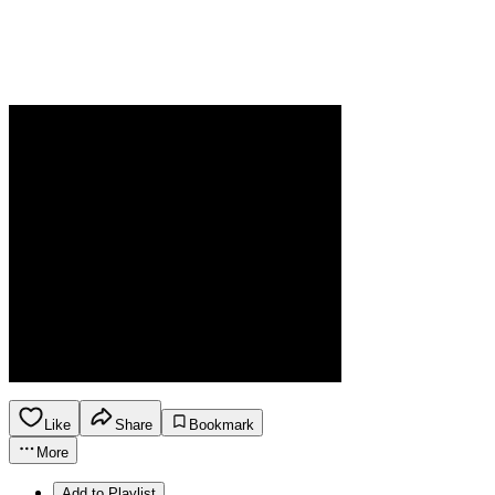
Like
Share
Bookmark
More
Add to Playlist