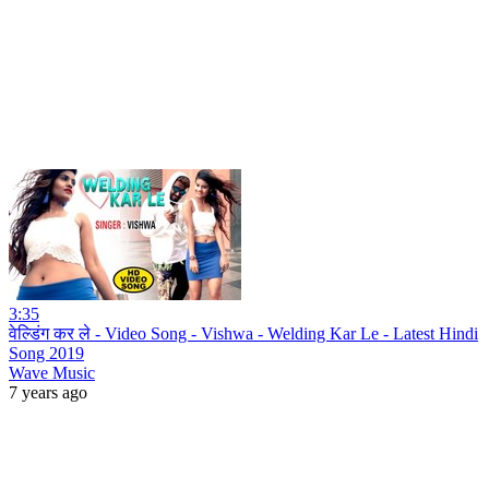
3:35
वेल्डिंग कर ले - Video Song - Vishwa - Welding Kar Le - Latest Hindi
Song 2019
Wave Music
7 years ago