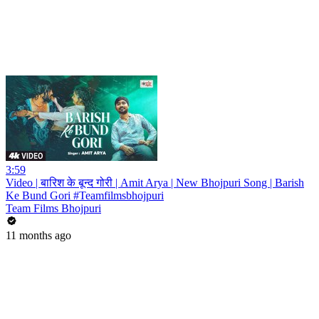
3:59
Video | बारिश के बून्द गोरी | Amit Arya | New Bhojpuri Song | Barish
Ke Bund Gori #Teamfilmsbhojpuri
Team Films Bhojpuri
11 months ago