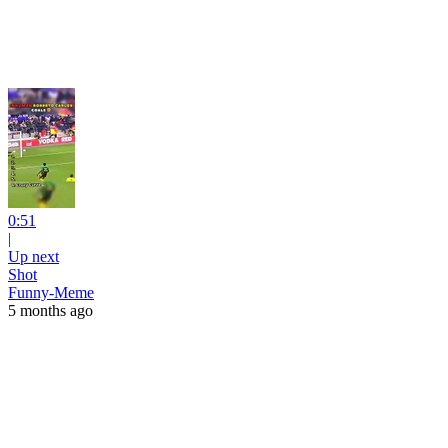
0:51
|
Up next
Shot
Funny-Meme
5 months ago