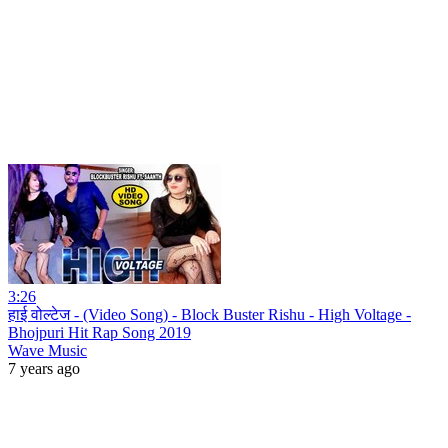
3:26
हाई वोल्टेज - (Video Song) - Block Buster Rishu - High Voltage -
Bhojpuri Hit Rap Song 2019
Wave Music
7 years ago