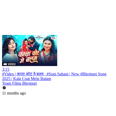
3:15
#Video | काला कोट मे बलम , #Soni Sahani | New #Bhojpuri Song
2025 | Kala Coat Mein Balam
Team Films Bhojpuri
11 months ago