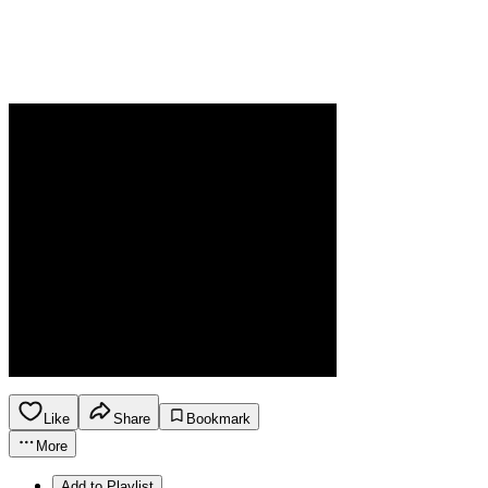
Like
Share
Bookmark
More
Add to Playlist