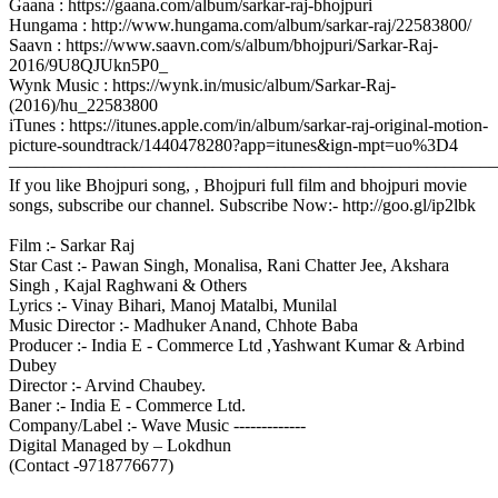
Gaana : https://gaana.com/album/sarkar-raj-bhojpuri
Hungama : http://www.hungama.com/album/sarkar-raj/22583800/
Saavn : https://www.saavn.com/s/album/bhojpuri/Sarkar-Raj-
2016/9U8QJUkn5P0_
Wynk Music : https://wynk.in/music/album/Sarkar-Raj-
(2016)/hu_22583800
iTunes : https://itunes.apple.com/in/album/sarkar-raj-original-motion-
picture-soundtrack/1440478280?app=itunes&ign-mpt=uo%3D4
–––––––––––––––––––––––––––––––––––––––––––––––––––––––
If you like Bhojpuri song, , Bhojpuri full film and bhojpuri movie
songs, subscribe our channel. Subscribe Now:- http://goo.gl/ip2lbk
Film :- Sarkar Raj
Star Cast :- Pawan Singh, Monalisa, Rani Chatter Jee, Akshara
Singh , Kajal Raghwani & Others
Lyrics :- Vinay Bihari, Manoj Matalbi, Munilal
Music Director :- Madhuker Anand, Chhote Baba
Producer :- India E - Commerce Ltd ,Yashwant Kumar & Arbind
Dubey
Director :- Arvind Chaubey.
Baner :- India E - Commerce Ltd.
Company/Label :- Wave Music -------------
Digital Managed by – Lokdhun
(Contact -9718776677)