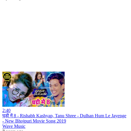
2:40
घड़ी में 8 - Rishabh Kashyap, Tanu Shree - Dulhan Hum Le Jayenge
- New Bhojpuri Movie Song 2019
Wave Music