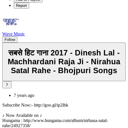
Report
Wave Music
Follow
सबसे हिट गाना 2017 - Dinesh Lal -
Machhardani Raja Ji - Nirahua
Satal Rahe - Bhojpuri Songs
7 years ago
Subscribe Now:- http://goo.gl/ip2lbk
♪ Now Available on ♪
Hungama : http://www.hungama.com/album/nirhaua-satal-
rahe/24927358/