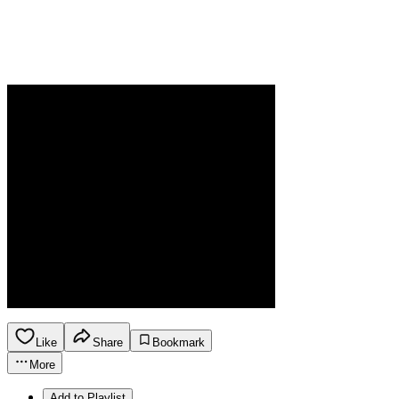
Like
Share
Bookmark
More
Add to Playlist