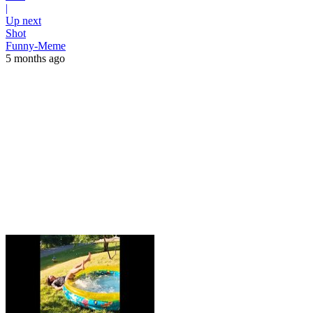
|
Up next
Shot
Funny-Meme
5 months ago