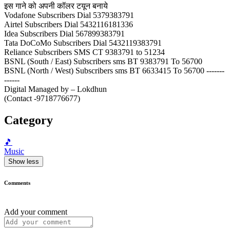
इस गाने को अपनी कॉलर टयून बनाये
Vodafone Subscribers Dial 5379383791
Airtel Subscribers Dial 5432116181336
Idea Subscribers Dial 567899383791
Tata DoCoMo Subscribers Dial 5432119383791
Reliance Subscribers SMS CT 9383791 to 51234
BSNL (South / East) Subscribers sms BT 9383791 To 56700
BSNL (North / West) Subscribers sms BT 6633415 To 56700 -------
------
Digital Managed by – Lokdhun
(Contact -9718776677)
Category
🎵
Music
Show less
Comments
Add your comment