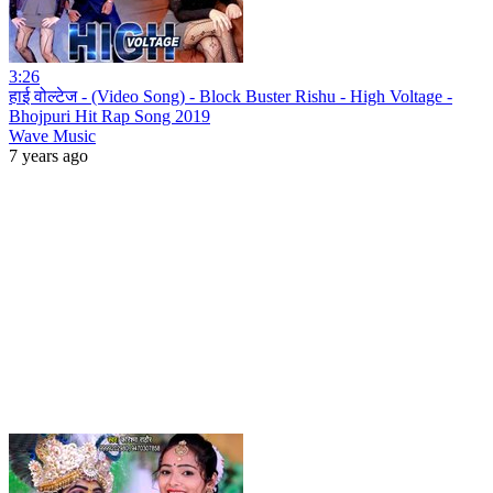
3:26
हाई वोल्टेज - (Video Song) - Block Buster Rishu - High Voltage -
Bhojpuri Hit Rap Song 2019
Wave Music
7 years ago