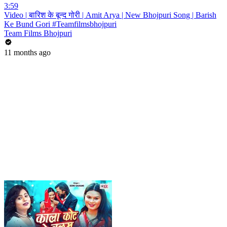
3:59
Video | बारिश के बून्द गोरी | Amit Arya | New Bhojpuri Song | Barish
Ke Bund Gori #Teamfilmsbhojpuri
Team Films Bhojpuri
11 months ago