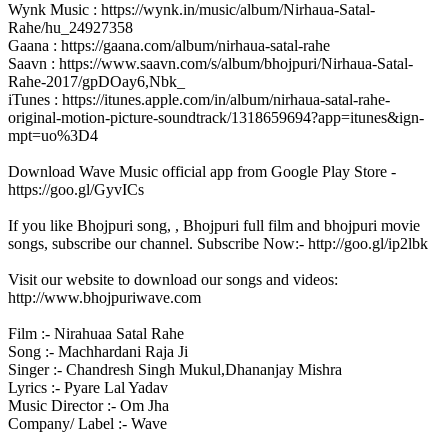
Wynk Music : https://wynk.in/music/album/Nirhaua-Satal-
Rahe/hu_24927358
Gaana : https://gaana.com/album/nirhaua-satal-rahe
Saavn : https://www.saavn.com/s/album/bhojpuri/Nirhaua-Satal-
Rahe-2017/gpDOay6,Nbk_
iTunes : https://itunes.apple.com/in/album/nirhaua-satal-rahe-
original-motion-picture-soundtrack/1318659694?app=itunes&ign-
mpt=uo%3D4
Download Wave Music official app from Google Play Store -
https://goo.gl/GyvICs
If you like Bhojpuri song, , Bhojpuri full film and bhojpuri movie
songs, subscribe our channel. Subscribe Now:- http://goo.gl/ip2lbk
Visit our website to download our songs and videos:
http://www.bhojpuriwave.com
Film :- Nirahuaa Satal Rahe
Song :- Machhardani Raja Ji
Singer :- Chandresh Singh Mukul,Dhananjay Mishra
Lyrics :- Pyare Lal Yadav
Music Director :- Om Jha
Company/ Label :- Wave