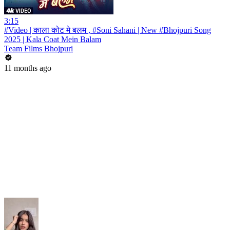
3:15
#Video | काला कोट मे बलम , #Soni Sahani | New #Bhojpuri Song
2025 | Kala Coat Mein Balam
Team Films Bhojpuri
11 months ago