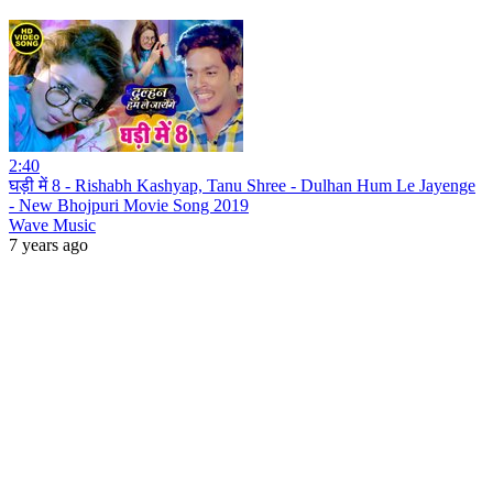
2:40
घड़ी में 8 - Rishabh Kashyap, Tanu Shree - Dulhan Hum Le Jayenge
- New Bhojpuri Movie Song 2019
Wave Music
7 years ago