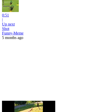
0:51
|
Up next
Shot
Funny-Meme
5 months ago