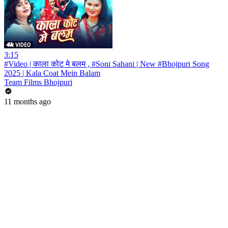
3:15
#Video | काला कोट मे बलम , #Soni Sahani | New #Bhojpuri Song
2025 | Kala Coat Mein Balam
Team Films Bhojpuri
11 months ago