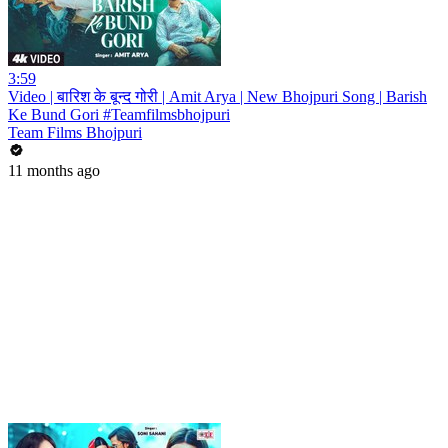
3:59
Video | बारिश के बून्द गोरी | Amit Arya | New Bhojpuri Song | Barish
Ke Bund Gori #Teamfilmsbhojpuri
Team Films Bhojpuri
11 months ago