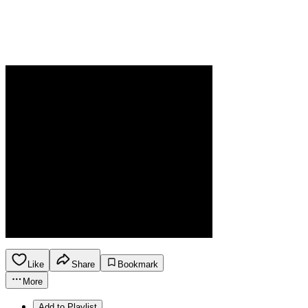
Like
Share
Bookmark
More
Add to Playlist