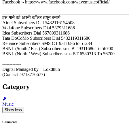
Facebook :- https://www.facebook.com/wavemusicofficial/
_______________________________________________________
इस गाने को अपनी कॉलर टयून बनाये
Airtel Subscribers Dial 5432116154508
Vodafone Subscribers Dial 5379311686
Idea Subscribers Dial 567899311686
Tata DoCoMo Subscribers Dial 5432119311686
Reliance Subscribers SMS CT 9311686 to 51234
BSNL (South / East) Subscribers sms BT 9311686 To 56700
BSNL (North / West) Subscribers sms BT 6580313 To 56700
_______________________________________________________
-------------
Digital Managed by – Lokdhun
(Contact -9718776677)
Category
🎵
Music
Show less
Comments