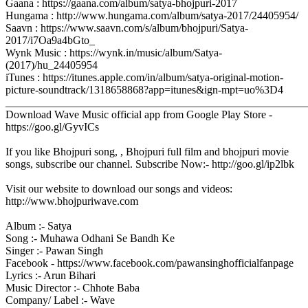
Gaana : https://gaana.com/album/satya-bhojpuri-2017
Hungama : http://www.hungama.com/album/satya-2017/24405954/
Saavn : https://www.saavn.com/s/album/bhojpuri/Satya-
2017/i7Oa9a4bGto_
Wynk Music : https://wynk.in/music/album/Satya-
(2017)/hu_24405954
iTunes : https://itunes.apple.com/in/album/satya-original-motion-
picture-soundtrack/1318658868?app=itunes&ign-mpt=uo%3D4
_______________________________________________________
Download Wave Music official app from Google Play Store -
https://goo.gl/GyvICs
If you like Bhojpuri song, , Bhojpuri full film and bhojpuri movie
songs, subscribe our channel. Subscribe Now:- http://goo.gl/ip2lbk
Visit our website to download our songs and videos:
http://www.bhojpuriwave.com
Album :- Satya
Song :- Muhawa Odhani Se Bandh Ke
Singer :- Pawan Singh
Facebook - https://www.facebook.com/pawansinghofficialfanpage
Lyrics :- Arun Bihari
Music Director :- Chhote Baba
Company/ Label :- Wave