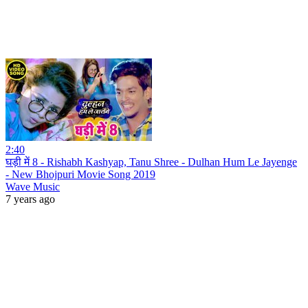
2:40
घड़ी में 8 - Rishabh Kashyap, Tanu Shree - Dulhan Hum Le Jayenge
- New Bhojpuri Movie Song 2019
Wave Music
7 years ago