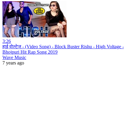
3:26
हाई वोल्टेज - (Video Song) - Block Buster Rishu - High Voltage -
Bhojpuri Hit Rap Song 2019
Wave Music
7 years ago