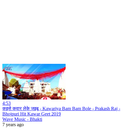
4:53
कइसे कवार लेके जइबू - Kawariya Bam Bam Bole - Prakash Raj -
Bhojpuri Hit Kawar Geet 2019
Wave Music - Bhakti
7 years ago