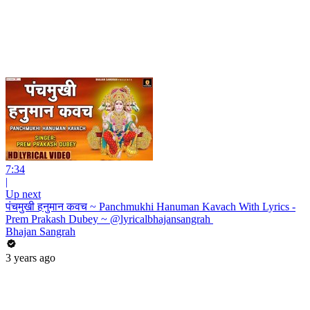
7:34
|
Up next
पंचमुखी हनुमान कवच ~ Panchmukhi Hanuman Kavach With Lyrics -
Prem Prakash Dubey ~ @lyricalbhajansangrah ​
Bhajan Sangrah
3 years ago