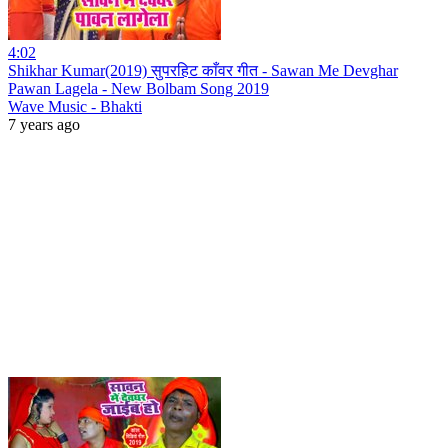
4:02
Shikhar Kumar(2019) सुपरहिट काँवर गीत - Sawan Me Devghar
Pawan Lagela - New Bolbam Song 2019
Wave Music - Bhakti
7 years ago