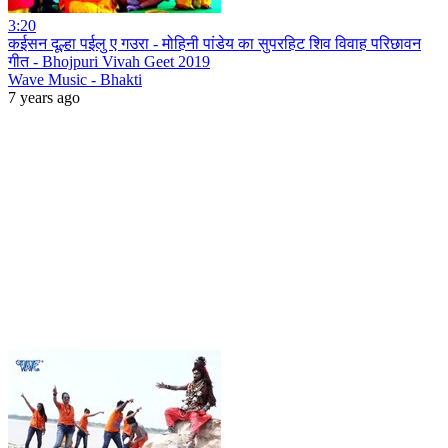
3:20
कईसन दूल्हा पईलु ए गउरा - मोहिनी पांडेय का सुपरहिट शिव विवाह परिछावन
गीत - Bhojpuri Vivah Geet 2019
Wave Music - Bhakti
7 years ago