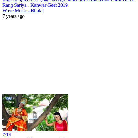
Rang Sariya - Kanwar Geet 2019
Wave Music - Bhakti
7 years ago
7:14