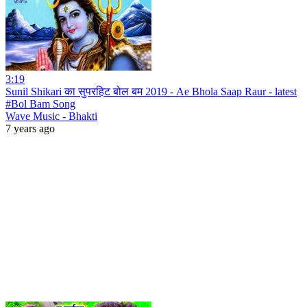
3:19
Sunil Shikari का सुपरहिट बोल बम 2019 - Ae Bhola Saap Raur - latest
#Bol Bam Song
Wave Music - Bhakti
7 years ago