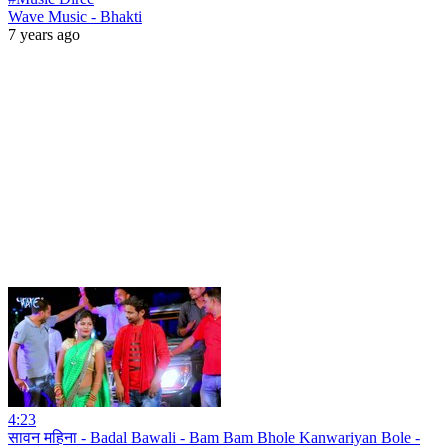
Wave Music - Bhakti
7 years ago
4:23
सावन महिना - Badal Bawali - Bam Bam Bhole Kanwariyan Bole -