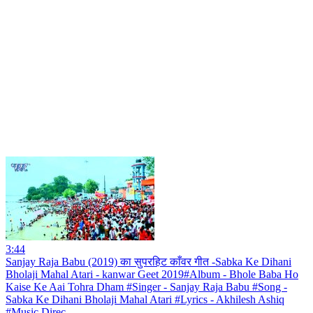
3:44
Sanjay Raja Babu (2019) का सुपरहिट काँवर गीत -Sabka Ke Dihani
Bholaji Mahal Atari - kanwar Geet 2019#Album - Bhole Baba Ho
Kaise Ke Aai Tohra Dham #Singer - Sanjay Raja Babu #Song -
Sabka Ke Dihani Bholaji Mahal Atari #Lyrics - Akhilesh Ashiq
#Music Direc