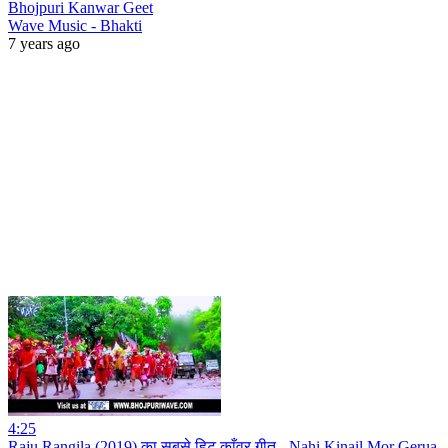
Bhojpuri Kanwar Geet
Wave Music - Bhakti
7 years ago
4:25
Raju Rangila (2019) का सबसे हिट काँवर गीत - Nahi Kinail Mor Gerua