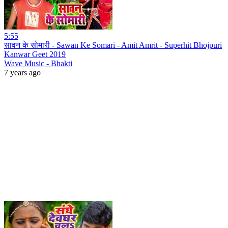
5:55
सावन के सोमारी - Sawan Ke Somari - Amit Amrit - Superhit Bhojpuri
Kanwar Geet 2019
Wave Music - Bhakti
7 years ago