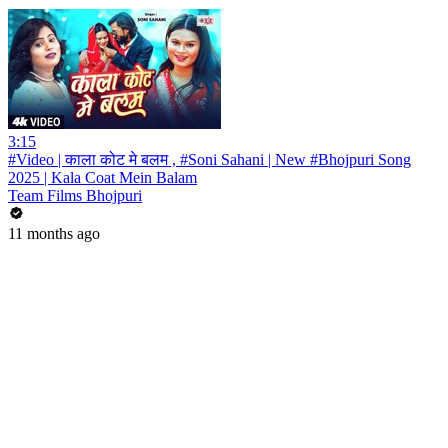
3:15
#Video | काला कोट मे बलम , #Soni Sahani | New #Bhojpuri Song
2025 | Kala Coat Mein Balam
Team Films Bhojpuri
11 months ago