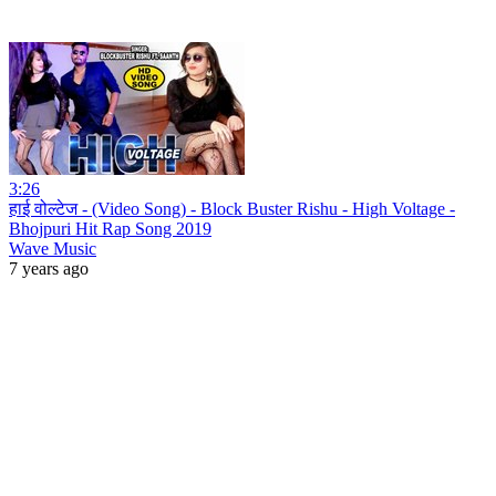
3:26
हाई वोल्टेज - (Video Song) - Block Buster Rishu - High Voltage -
Bhojpuri Hit Rap Song 2019
Wave Music
7 years ago