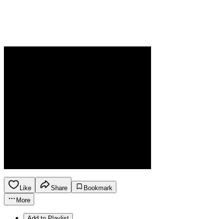
Like
Share
Bookmark
More
Add to Playlist