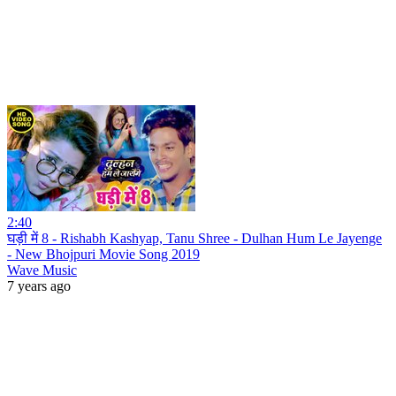
2:40
घड़ी में 8 - Rishabh Kashyap, Tanu Shree - Dulhan Hum Le Jayenge
- New Bhojpuri Movie Song 2019
Wave Music
7 years ago