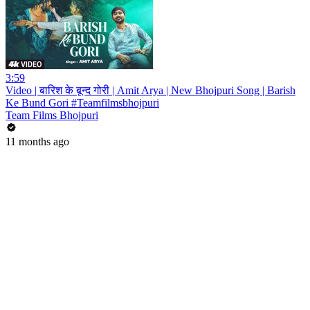
3:59
Video | बारिश के बून्द गोरी | Amit Arya | New Bhojpuri Song | Barish
Ke Bund Gori #Teamfilmsbhojpuri
Team Films Bhojpuri
11 months ago