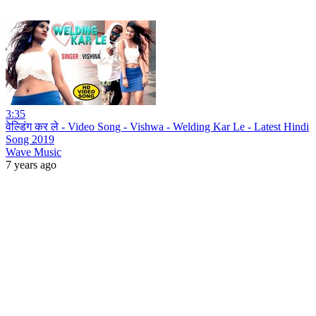
3:35
वेल्डिंग कर ले - Video Song - Vishwa - Welding Kar Le - Latest Hindi
Song 2019
Wave Music
7 years ago