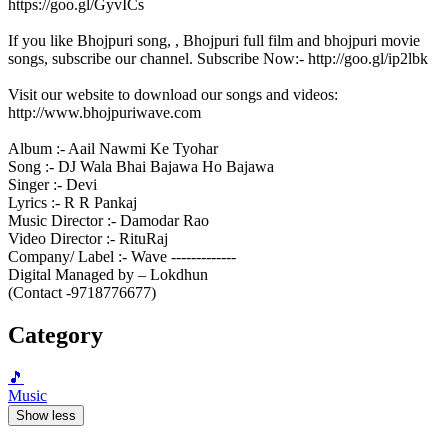
https://goo.gl/GyvICs
If you like Bhojpuri song, , Bhojpuri full film and bhojpuri movie
songs, subscribe our channel. Subscribe Now:- http://goo.gl/ip2lbk
Visit our website to download our songs and videos:
http://www.bhojpuriwave.com
Album :- Aail Nawmi Ke Tyohar
Song :- DJ Wala Bhai Bajawa Ho Bajawa
Singer :- Devi
Lyrics :- R R Pankaj
Music Director :- Damodar Rao
Video Director :- RituRaj
Company/ Label :- Wave -------------
Digital Managed by – Lokdhun
(Contact -9718776677)
Category
🎵
Music
Show less