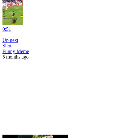
0:51
|
Up next
Shot
Funny-Meme
5 months ago