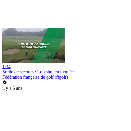
1:34
Sortie de secours : Lob shot en montée
Fédération française de golf (ffgolf)
il y a 5 ans