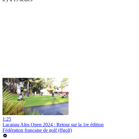
1:25
Lacanau Alps Open 2024 : Retour sur la 1re édition
Fédération française de golf (ffgolf)