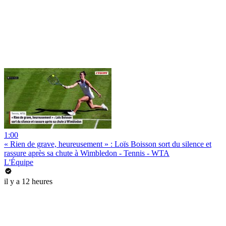
1:00
« Rien de grave, heureusement » : Loïs Boisson sort du silence et
rassure après sa chute à Wimbledon - Tennis - WTA
L'Équipe
il y a 12 heures