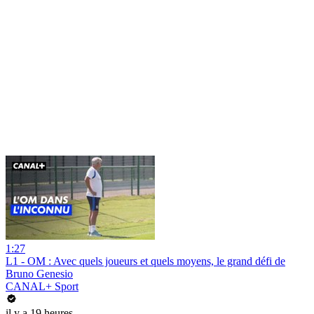
1:27
L1 - OM : Avec quels joueurs et quels moyens, le grand défi de
Bruno Genesio
CANAL+ Sport
il y a 19 heures