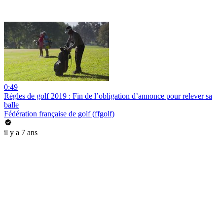
0:49
Règles de golf 2019 : Fin de l’obligation d’annonce pour relever sa
balle
Fédération française de golf (ffgolf)
il y a 7 ans