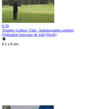
6:39
Trophée Golfers' Club : Indispensables arbitres
Fédération française de golf (ffgolf)
il y a 8 ans