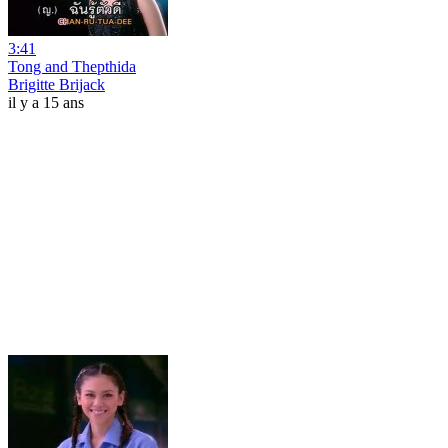
3:41
Tong and Thepthida
Brigitte Brijack
il y a 15 ans