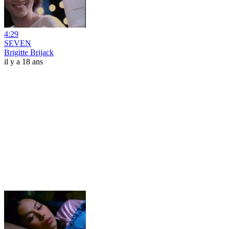
4:29
SEVEN
Brigitte Brijack
il y a 18 ans