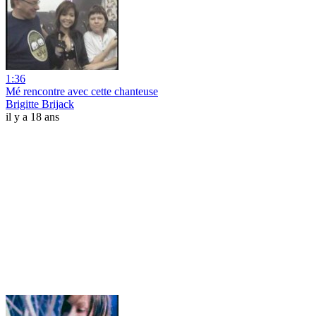
1:36
Mé rencontre avec cette chanteuse
Brigitte Brijack
il y a 18 ans