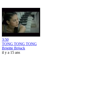
3:50
TONG TONG TONG
Brigitte Brijack
il y a 15 ans