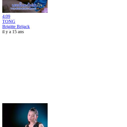
4:09
TONG
Brigitte Brijack
il y a 15 ans