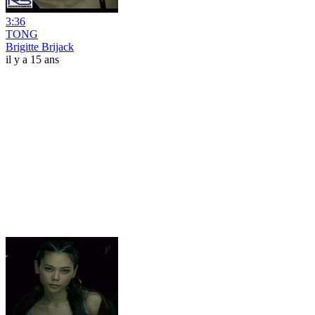
3:36
TONG
Brigitte Brijack
il y a 15 ans