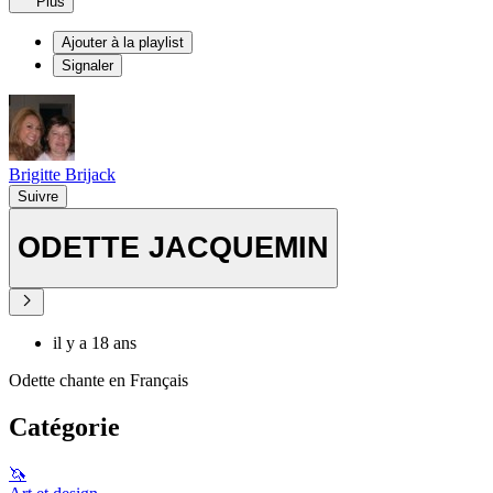
Plus
Ajouter à la playlist
Signaler
Brigitte Brijack
Suivre
ODETTE JACQUEMIN
il y a 18 ans
Odette chante en Français
Catégorie
🦄