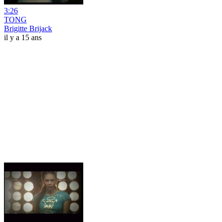
3:26
TONG
Brigitte Brijack
il y a 15 ans