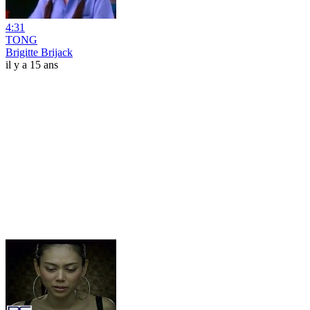
4:31
TONG
Brigitte Brijack
il y a 15 ans