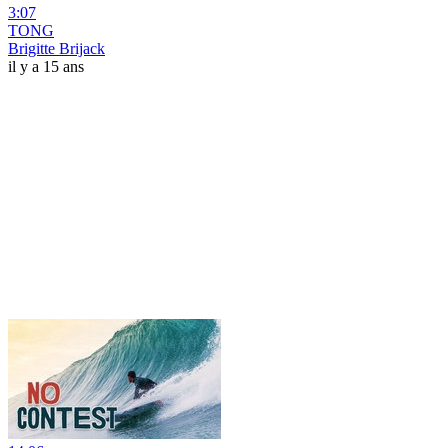
3:07
TONG
Brigitte Brijack
il y a 15 ans