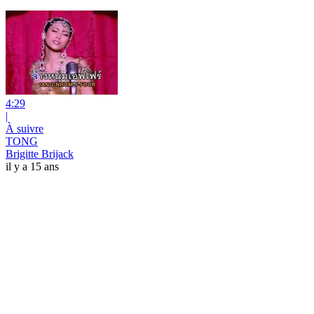
4:29
|
À suivre
TONG
Brigitte Brijack
il y a 15 ans