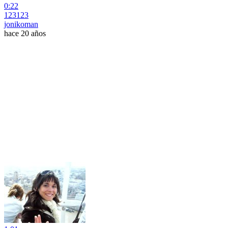
0:22
123123
jonikoman
hace 20 años