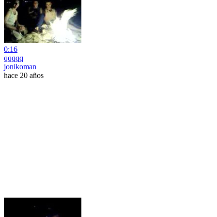
0:16
qqqqq
jonikoman
hace 20 años