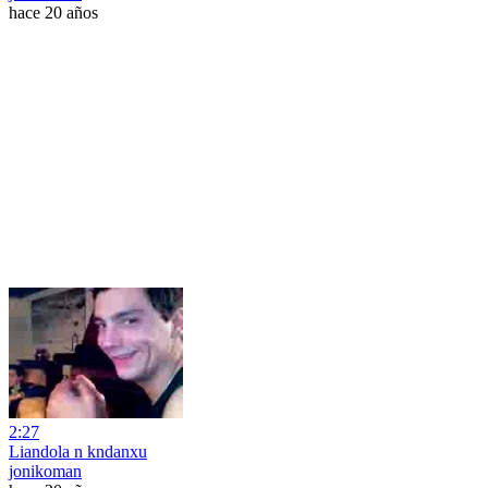
hace 20 años
2:27
Liandola n kndanxu
jonikoman