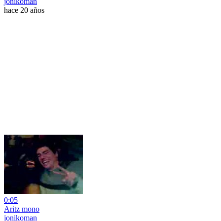
jonikoman
hace 20 años
0:05
Aritz mono
jonikoman