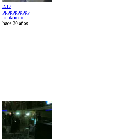
2:17
ppppppppppp
jonikoman
hace 20 años