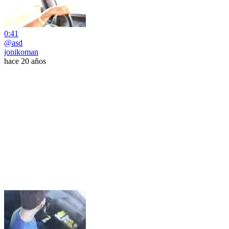
0:41
@asd
jonikoman
hace 20 años