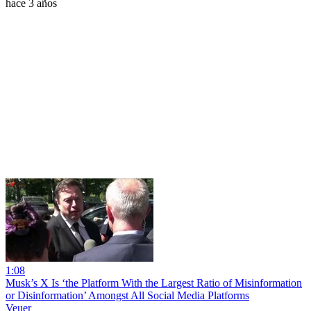
hace 3 años
1:08
Musk’s X Is ‘the Platform With the Largest Ratio of Misinformation
or Disinformation’ Amongst All Social Media Platforms
Veuer