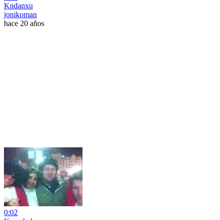
Kndanxu
jonikoman
hace 20 años
0:02