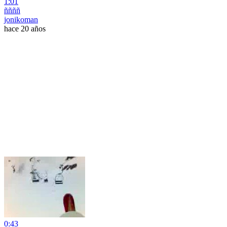
1:01
ññññ
jonikoman
hace 20 años
0:43