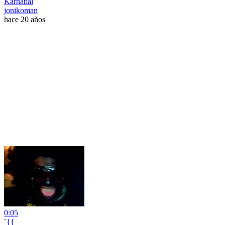
Karnabal
jonikoman
hace 20 años
0:05
¨{{