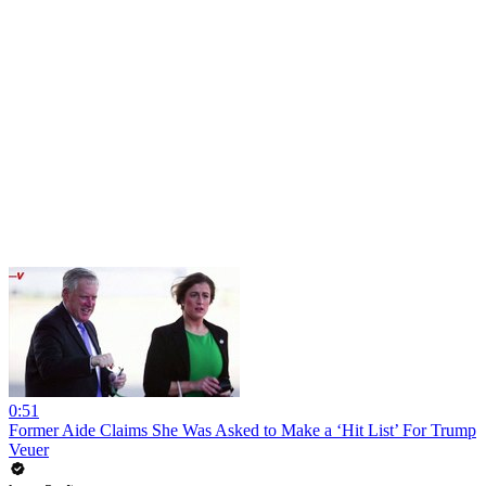
0:51
Former Aide Claims She Was Asked to Make a ‘Hit List’ For Trump
Veuer