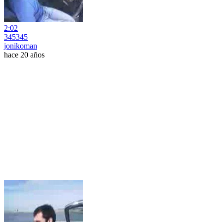
2:02
345345
jonikoman
hace 20 años