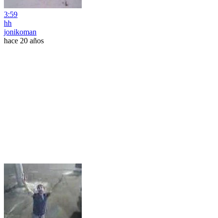
3:59
hh
jonikoman
hace 20 años