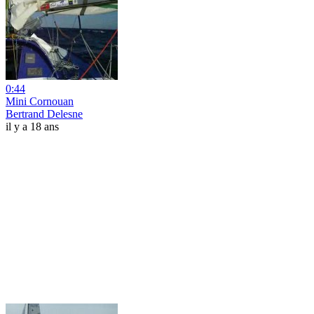
0:44
Mini Cornouan
Bertrand Delesne
il y a 18 ans