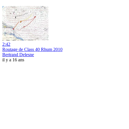
2:42
Routage de Class 40 Rhum 2010
Bertrand Delesne
il y a 16 ans