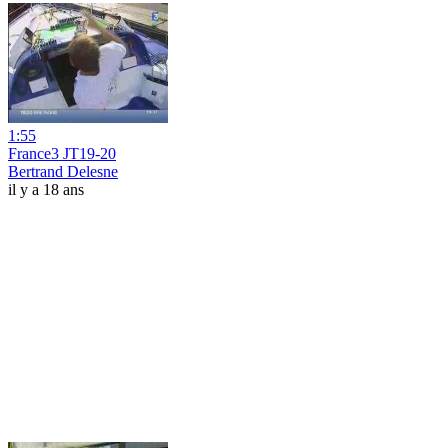
1:55
France3 JT19-20
Bertrand Delesne
il y a 18 ans