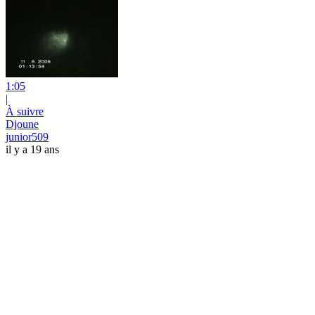
1:05
|
À suivre
Djoune
junior509
il y a 19 ans