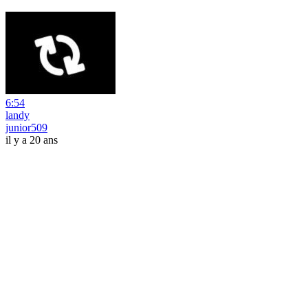
6:54
landy
junior509
il y a 20 ans