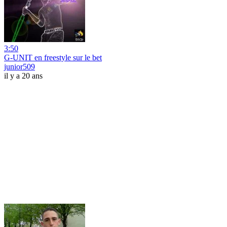
3:50
G-UNIT en freestyle sur le bet
junior509
il y a 20 ans