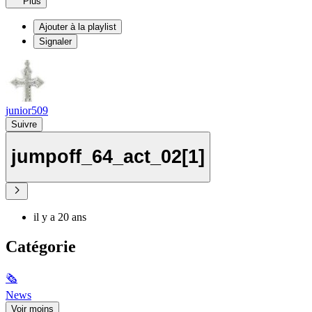
Plus
Ajouter à la playlist
Signaler
junior509
Suivre
jumpoff_64_act_02[1]
il y a 20 ans
Catégorie
🗞
News
Voir moins