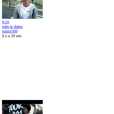
0:10
julin le daleu
junior509
il y a 20 ans