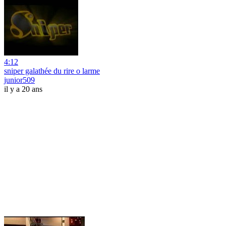
4:12
sniper galathée du rire o larme
junior509
il y a 20 ans