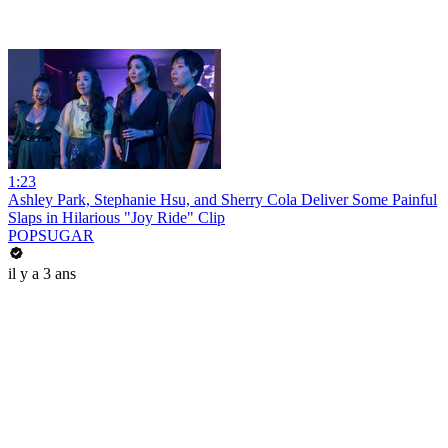
1:23
Ashley Park, Stephanie Hsu, and Sherry Cola Deliver Some Painful
Slaps in Hilarious "Joy Ride" Clip
POPSUGAR
il y a 3 ans