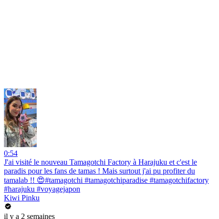
0:54
J'ai visité le nouveau Tamagotchi Factory à Harajuku et c'est le
paradis pour les fans de tamas ! Mais surtout j'ai pu profiter du
tamalab !! 😍#tamagotchi #tamagotchiparadise #tamagotchifactory
#harajuku #voyagejapon
Kiwi Pinku
il y a 2 semaines