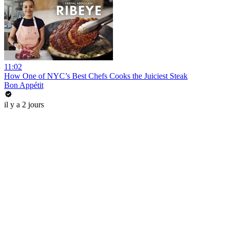
11:02
How One of NYC’s Best Chefs Cooks the Juiciest Steak
Bon Appétit
il y a 2 jours