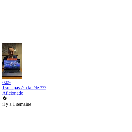
0:09
J’suis passé à la télé ???
Aficionado
il y a 1 semaine