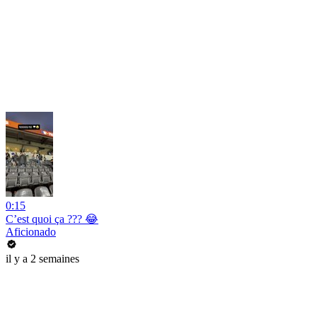
0:15
C’est quoi ça ??? 😂
Aficionado
il y a 2 semaines