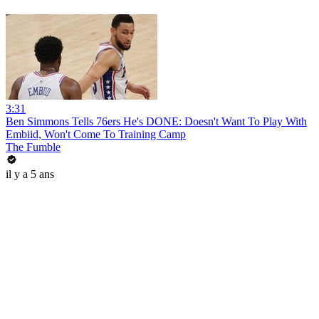
3:31
Ben Simmons Tells 76ers He's DONE: Doesn't Want To Play With
Embiid, Won't Come To Training Camp
The Fumble
il y a 5 ans