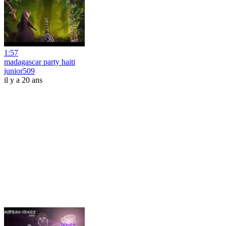
1:57
madagascar party haiti
junior509
il y a 20 ans