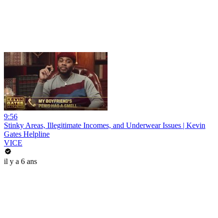
9:56
Stinky Areas, Illegitimate Incomes, and Underwear Issues | Kevin
Gates Helpline
VICE
il y a 6 ans