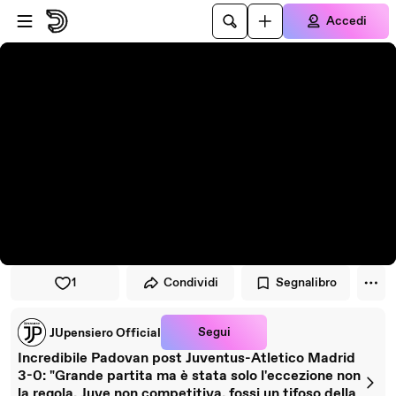
Vai al lettore
Passa al contenuto principale
Accedi
1
Condividi
Segnalibro
Segui
JUpensiero Official
Incredibile Padovan post Juventus-Atletico Madrid
3-0: "Grande partita ma è stata solo l'eccezione non
la regola, Juve non competitiva, fossi un tifoso della