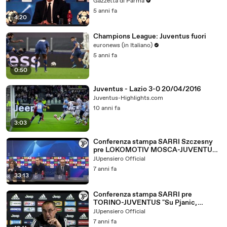
Champions"
Gazzetta di Parma
5 anni fa
4:20
Champions League: Juventus fuori
euronews (in Italiano)
5 anni fa
0:50
Juventus - Lazio 3-0 20/04/2016
Juventus-Highlights.com
10 anni fa
3:03
Conferenza stampa SARRI Szczesny
pre LOKOMOTIV MOSCA-JUVENTUS
UCL "Su Dybala, Higuain, Cristiano
JUpensiero Official
Ronaldo, De Ligt, Douglas Costa e
7 anni fa
Mandzukic..." - 05.11.2019
33:13
Conferenza stampa SARRI pre
TORINO-JUVENTUS "Su Pjanic,
Cristiano Ronaldo, Dybala, Higuain,
JUpensiero Official
Ramsey e Var..." - 01.11.2019
7 anni fa