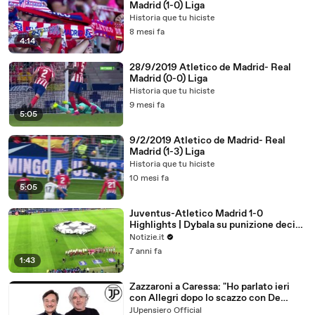
Madrid (1-0) Liga
Historia que tu hiciste
8 mesi fa
4:14
28/9/2019 Atletico de Madrid- Real
Madrid (0-0) Liga
Historia que tu hiciste
9 mesi fa
5:05
9/2/2019 Atletico de Madrid- Real
Madrid (1-3) Liga
Historia que tu hiciste
10 mesi fa
5:05
Juventus-Atletico Madrid 1-0
Highlights | Dybala su punizione decide
il match | Notizie.it
Notizie.it
7 anni fa
1:43
Zazzaroni a Caressa: "Ho parlato ieri
con Allegri dopo lo scazzo con De
Grandis, mi ha detto che adesso non
JUpensiero Official