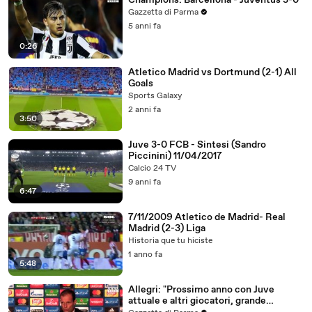
Champions: Barcellona - Juventus 3-0
Gazzetta di Parma
5 anni fa
0:26
Atletico Madrid vs Dortmund (2-1) All
Goals
Sports Galaxy
2 anni fa
3:50
Juve 3-0 FCB - Sintesi (Sandro
Piccinini) 11/04/2017
Calcio 24 TV
9 anni fa
6:47
7/11/2009 Atletico de Madrid- Real
Madrid (2-3) Liga
Historia que tu hiciste
1 anno fa
5:48
Allegri: "Prossimo anno con Juve
attuale e altri giocatori, grande