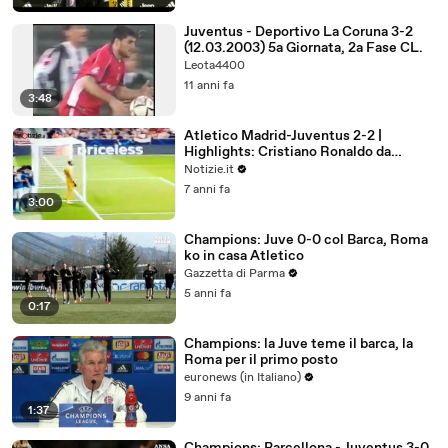
Bernardeschi, l'ammutinamento del
Napoli e l' Inter di Conte..." - 09.11.2019
Juventus - Deportivo La Coruna 3-2
(12.03.2003) 5a Giornata, 2a Fase CL.
Leota4400
11 anni fa
3:48
Atletico Madrid-Juventus 2-2 |
Highlights: Cristiano Ronaldo da
brivido | Notizie.it
Notizie.it
7 anni fa
3:00
Champions: Juve 0-0 col Barca, Roma
ko in casa Atletico
Gazzetta di Parma
5 anni fa
0:17
Champions: la Juve teme il barca, la
Roma per il primo posto
euronews (in Italiano)
9 anni fa
1:37