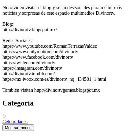
No olviden visitar el blog y sus redes sociales para recibir más
noticias y sorpresas de este espacio multimedios Divinortv.
Blog:
http://divinortv.blogspot.mx/
Redes Sociales:
https://www.youtube.com/RomanTerrazasValdez
https://www.dailymotion.com/divinortv
https://www.facebook.com/divinortv
https://twitter.com/divinortv
https://instagram.com/divinortv
http://divinortv.tumblr.com/
https://mx.ivoox.com/es/divinortv_nq_434581_1.html
También visiten http://divinortvgames.blogspot.mx
Categoría
✨
Celebridades
Mostrar menos