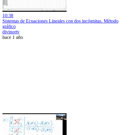
10:38
Sistemas de Ecuaciones Lineales con dos incógnitas. Método
gráfico
divinortv
hace 1 año