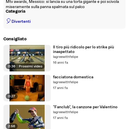
Mtv awards, Messico: si lancia su una torta gigante e poi scivola
miseramente sulla panna spalmata sul palco
Categoria
🎈
Divertenti
Consigliato
Il tiro più ridicolo per lo strike più
inaspettato
Iagreewithfelipe
16 anni fa
0:36
|
Prossimi video
facciatona domestica
Iagreewithfelipe
17 anni fa
0:27
"Fanclub", la canzone per Valentino
Iagreewithfelipe
17 anni fa
2:56