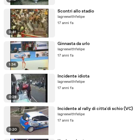
Scontri allo stadio
Iagreewithfelipe
17 anni fa
0:41
Ginnasta da urlo
Iagreewithfelipe
17 anni fa
1:34
Incidente idiota
Iagreewithfelipe
17 anni fa
0:28
Incidente al rally di citta'di schio (VC)
Iagreewithfelipe
17 anni fa
0:20