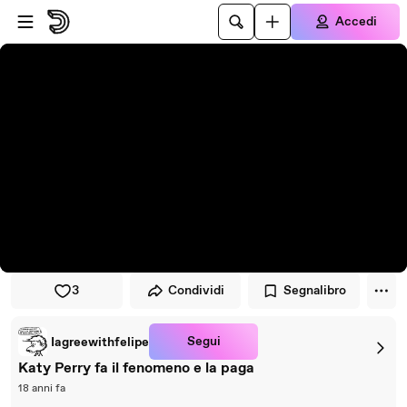
Vai al lettore
Passa al contenuto principale
Accedi
3
Condividi
Segnalibro
Segui
Iagreewithfelipe
Katy Perry fa il fenomeno e la paga
18 anni fa