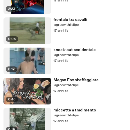
17 anni fa
2:23
frontale tra cavalli
Iagreewithfelipe
17 anni fa
0:06
knock-out accidentale
Iagreewithfelipe
17 anni fa
0:17
Megan Fox sbeffeggiata
Iagreewithfelipe
17 anni fa
0:46
miccette a tradimento
Iagreewithfelipe
17 anni fa
0:19