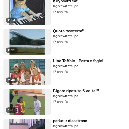
Keyboard cat
Iagreewithfelipe
17 anni fa
0:54
Quota rasoterra!!!
Iagreewithfelipe
17 anni fa
0:29
Lino Toffolo - Pasta e fagioli
Iagreewithfelipe
17 anni fa
2:46
Rigore ripetuto 6 volte!!!
Iagreewithfelipe
17 anni fa
1:39
parkour disastroso
Iagreewithfelipe