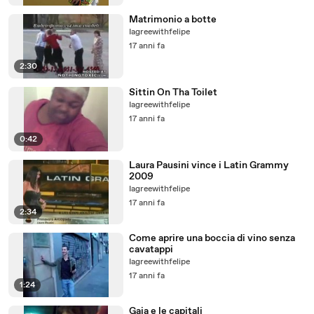
Matrimonio a botte
Iagreewithfelipe
17 anni fa
2:30
Sittin On Tha Toilet
Iagreewithfelipe
17 anni fa
0:42
Laura Pausini vince i Latin Grammy
2009
Iagreewithfelipe
17 anni fa
2:34
Come aprire una boccia di vino senza
cavatappi
Iagreewithfelipe
17 anni fa
1:24
Gaia e le capitali