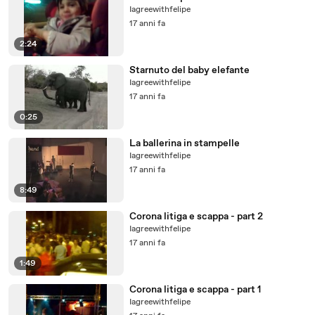
Iagreewithfelipe
17 anni fa
2:24
Starnuto del baby elefante
Iagreewithfelipe
17 anni fa
0:25
La ballerina in stampelle
Iagreewithfelipe
17 anni fa
8:49
Corona litiga e scappa - part 2
Iagreewithfelipe
17 anni fa
1:49
Corona litiga e scappa - part 1
Iagreewithfelipe