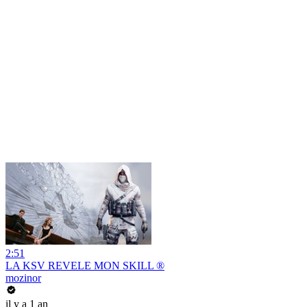
2:51
LA KSV REVELE MON SKILL ®
mozinor
il y a 1 an