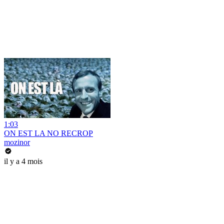
1:03
ON EST LA NO RECROP
mozinor
il y a 4 mois