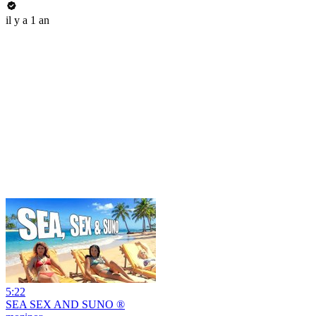
il y a 1 an
5:22
SEA SEX AND SUNO ®