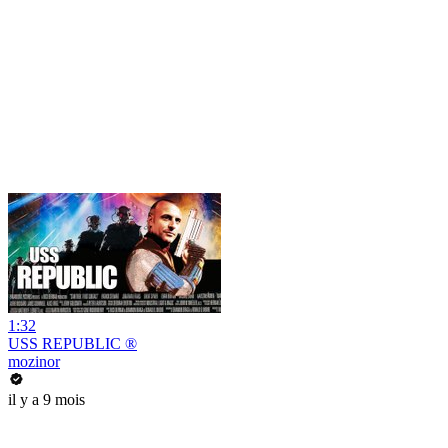
1:32
USS REPUBLIC ®
mozinor
il y a 9 mois