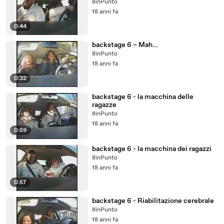
8inPunto
18 anni fa
0:44
backstage 6 – Mah…
8inPunto
18 anni fa
0:32
backstage 6 - la macchina delle
ragazze
8inPunto
18 anni fa
0:59
backstage 6 - la macchina dei ragazzi
8inPunto
18 anni fa
0:57
backstage 6 - Riabilitazione cerebrale
8inPunto
18 anni fa