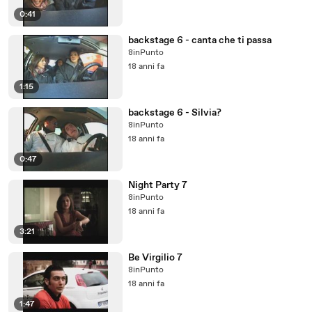
0:41
backstage 6 - canta che ti passa
8inPunto
18 anni fa
1:15
backstage 6 - Silvia?
8inPunto
18 anni fa
0:47
Night Party 7
8inPunto
18 anni fa
3:21
Be Virgilio 7
8inPunto
18 anni fa
1:47