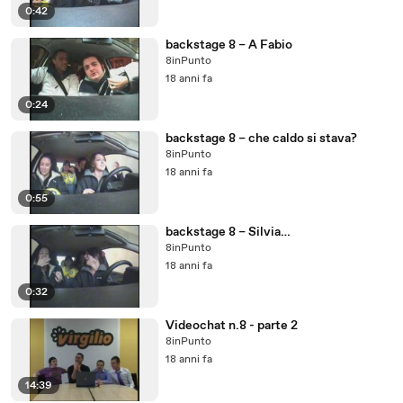
0:42
backstage 8 – A Fabio
8inPunto
18 anni fa
0:24
backstage 8 – che caldo si stava?
8inPunto
18 anni fa
0:55
backstage 8 – Silvia…
8inPunto
18 anni fa
0:32
Videochat n.8 - parte 2
8inPunto
18 anni fa
14:39