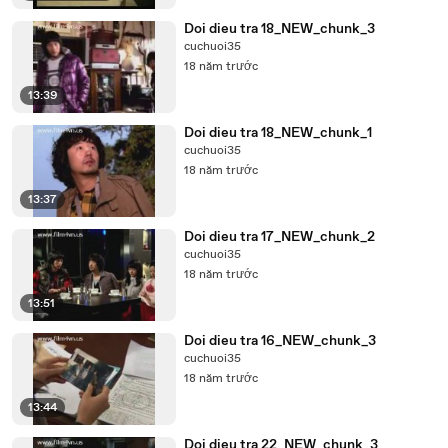
Doi dieu tra 18_NEW_chunk_3
cuchuoi35
18 năm trước
13:39
Doi dieu tra 18_NEW_chunk_1
cuchuoi35
18 năm trước
13:37
Doi dieu tra 17_NEW_chunk_2
cuchuoi35
18 năm trước
13:51
Doi dieu tra 16_NEW_chunk_3
cuchuoi35
18 năm trước
13:44
Doi dieu tra 22_NEW_chunk_3