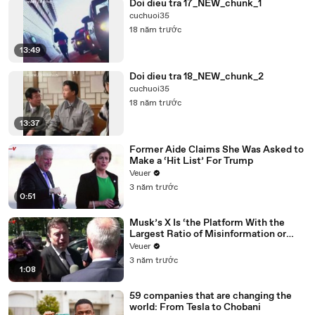
Doi dieu tra 17_NEW_chunk_1
cuchuoi35
18 năm trước
13:49
Doi dieu tra 18_NEW_chunk_2
cuchuoi35
18 năm trước
13:37
Former Aide Claims She Was Asked to
Make a ‘Hit List’ For Trump
Veuer
3 năm trước
0:51
Musk’s X Is ‘the Platform With the
Largest Ratio of Misinformation or
Disinformation’ Amongst All Social
Veuer
Media Platforms
3 năm trước
1:08
59 companies that are changing the
world: From Tesla to Chobani