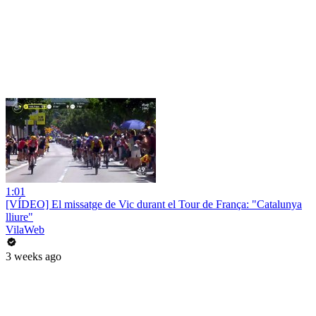
1:01
[VÍDEO] El missatge de Vic durant el Tour de França: "Catalunya
lliure"
VilaWeb
3 weeks ago