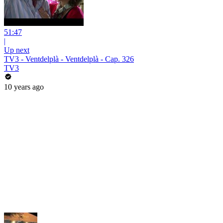
51:47
|
Up next
TV3 - Ventdelplà - Ventdelplà - Cap. 326
TV3
10 years ago