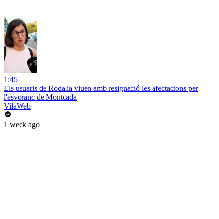
1:45
Els usuaris de Rodalia viuen amb resignació les afectacions per
l'esvoranc de Montcada
VilaWeb
1 week ago