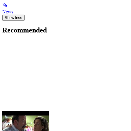
🗞
News
Show less
Recommended