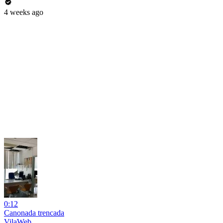
4 weeks ago
0:12
Canonada trencada
VilaWeb