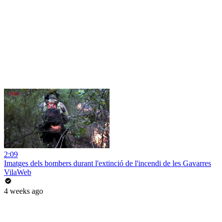
2:09
Imatges dels bombers durant l'extinció de l'incendi de les Gavarres
VilaWeb
4 weeks ago