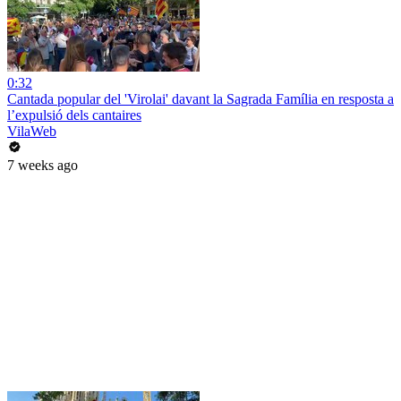
0:32
Cantada popular del 'Virolai' davant la Sagrada Família en resposta a
l’expulsió dels cantaires
VilaWeb
7 weeks ago