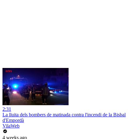
2:31
La lluita dels bombers de matinada contra l'incendi de la Bisbal
d'Empordà
VilaWeb
4 weeks ago