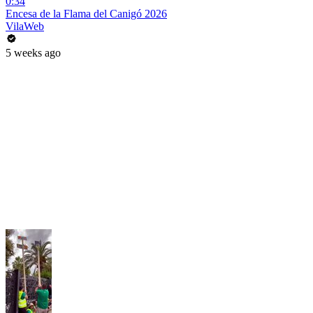
0:34
Encesa de la Flama del Canigó 2026
VilaWeb
5 weeks ago