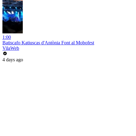
1:00
Batiscafo Katiuscas d'Antònia Font al Mobofest
VilaWeb
4 days ago