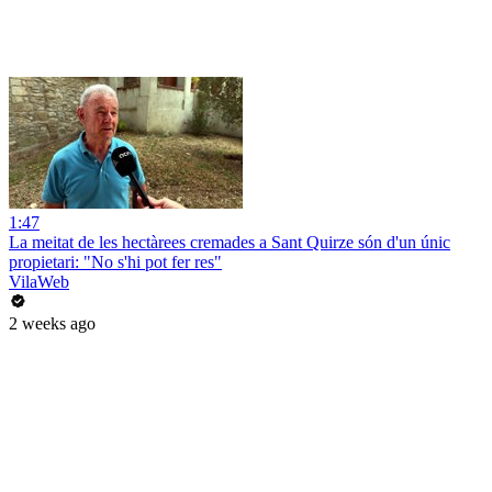
1:47
La meitat de les hectàrees cremades a Sant Quirze són d'un únic
propietari: "No s'hi pot fer res"
VilaWeb
2 weeks ago