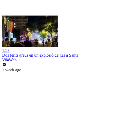
1:57
Dos ferits greus en un explosió de gas a Sants
VilaWeb
1 week ago