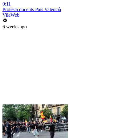
0:11
Protesta docents País Valencià
VilaWeb
6 weeks ago