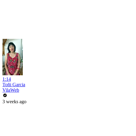
1:14
Toñi Garcia
VilaWeb
3 weeks ago