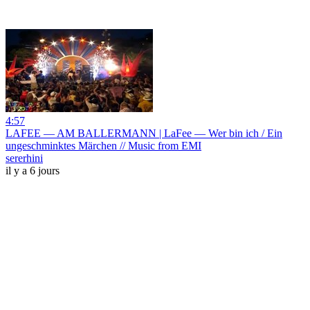
4:57
LAFEE — AM BALLERMANN | LaFee — Wer bin ich / Ein
ungeschminktes Märchen // Music from EMI
sererhini
il y a 6 jours