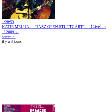
1:28:53
KATIE MELUA — “JAZZ OPEN STUTTGART” – 【Live】 ·
「2009 」
sererhini
il y a 3 jours