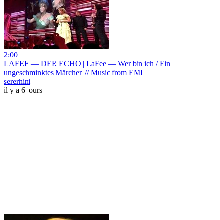
2:00
LAFEE — DER ECHO | LaFee — Wer bin ich / Ein
ungeschminktes Märchen // Music from EMI
sererhini
il y a 6 jours