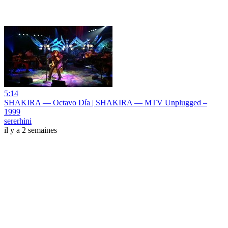
5:14
SHAKIRA — Octavo Día | SHAKIRA — MTV Unplugged –
1999
sererhini
il y a 2 semaines