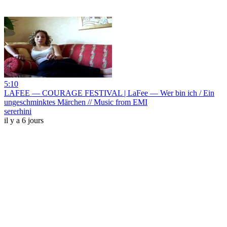
5:10
LAFEE — COURAGE FESTIVAL | LaFee — Wer bin ich / Ein
ungeschminktes Märchen // Music from EMI
sererhini
il y a 6 jours