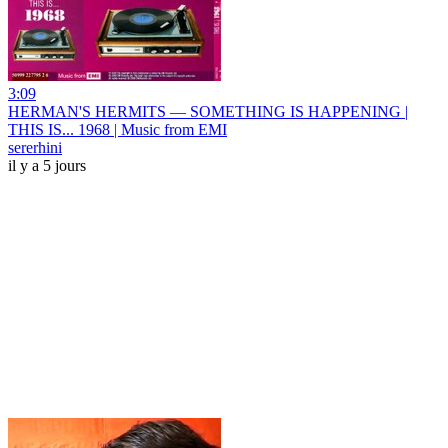
3:09
HERMAN'S HERMITS — SOMETHING IS HAPPENING |
THIS IS... 1968 | Music from EMI
sererhini
il y a 5 jours