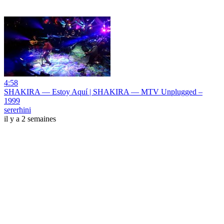
4:58
SHAKIRA — Estoy Aquí | SHAKIRA — MTV Unplugged –
1999
sererhini
il y a 2 semaines