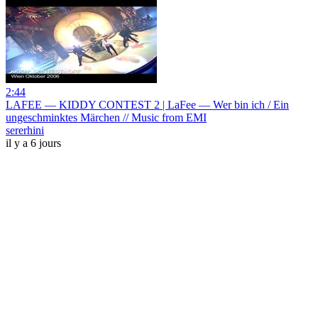
2:44
LAFEE — KIDDY CONTEST 2 | LaFee — Wer bin ich / Ein
ungeschminktes Märchen // Music from EMI
sererhini
il y a 6 jours