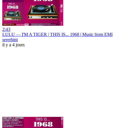
2:43
LULU — I'M A TIGER | THIS IS... 1968 | Music from EMI
sererhini
il y a 4 jours