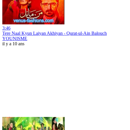
3:46
Tere Naal Kyun Laiyan Akhiyan - Qurat-ul-Ain Balouch
YOUNISME
il y a 10 ans