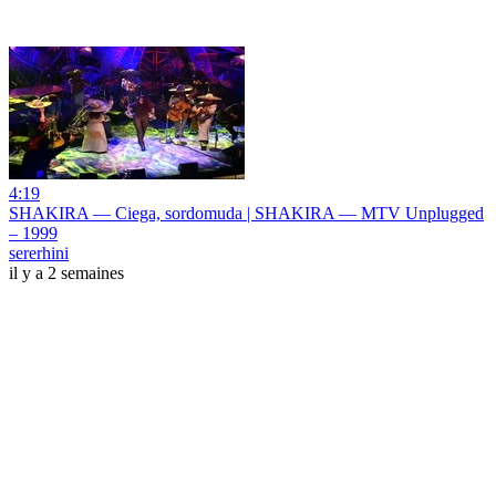
4:19
SHAKIRA — Ciega, sordomuda | SHAKIRA — MTV Unplugged
– 1999
sererhini
il y a 2 semaines