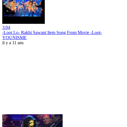
3:04
-Loot Lo- Rakhi Sawant Item Song From Movie -Loot-
YOUNISME
il y a 11 ans