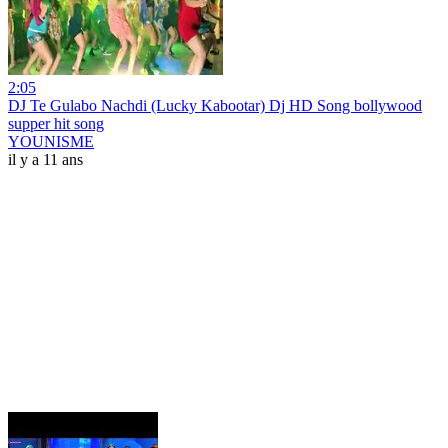
2:05
DJ Te Gulabo Nachdi (Lucky Kabootar) Dj HD Song bollywood
supper hit song
YOUNISME
il y a 11 ans