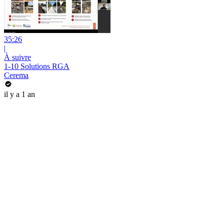
35:26
|
À suivre
1-10 Solutions RGA
Cerema
il y a 1 an