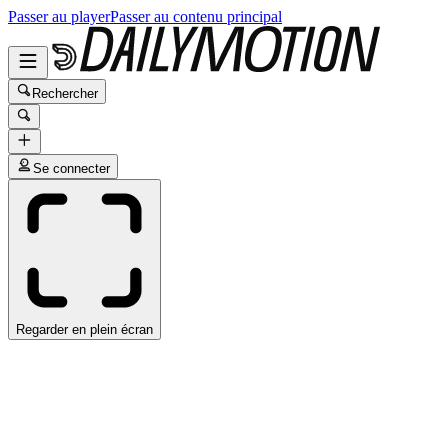
Passer au player
Passer au contenu principal
Rechercher
Se connecter
Regarder en plein écran