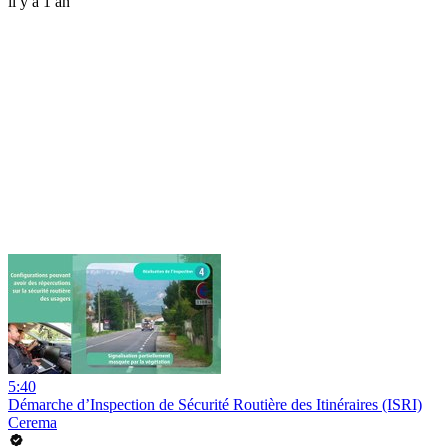
il y a 1 an
5:40
Démarche d’Inspection de Sécurité Routière des Itinéraires (ISRI)
Cerema