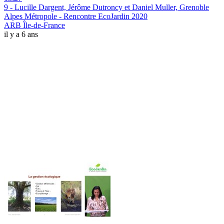
9 - Lucille Dargent, Jérôme Dutroncy et Daniel Muller, Grenoble
Alpes Métropole - Rencontre EcoJardin 2020
ARB Île-de-France
il y a 6 ans