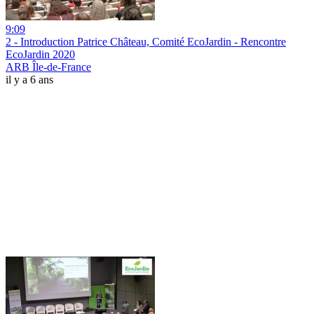
9:09
2 - Introduction Patrice Château, Comité EcoJardin - Rencontre
EcoJardin 2020
ARB Île-de-France
il y a 6 ans