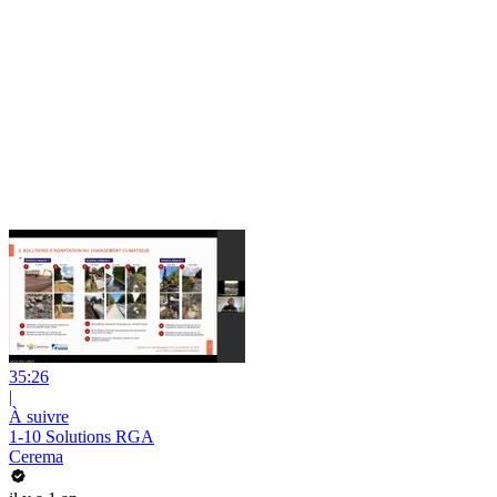
35:26
|
À suivre
1-10 Solutions RGA
Cerema