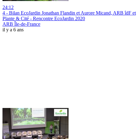
24:12
4 - Bilan EcoJardin Jonathan Flandin et Aurore Micand, ARB îdF et
Plante & Cité - Rencontre EcoJardin 2020
ARB Île-de-France
il y a 6 ans