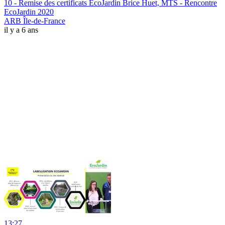
10 - Remise des certificats EcoJardin Brice Huet, MTS - Rencontre
EcoJardin 2020
ARB Île-de-France
il y a 6 ans
13:27