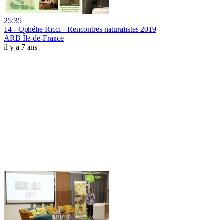
25:35
14 - Ophélie Ricci - Rencontres naturalistes 2019
ARB Île-de-France
il y a 7 ans