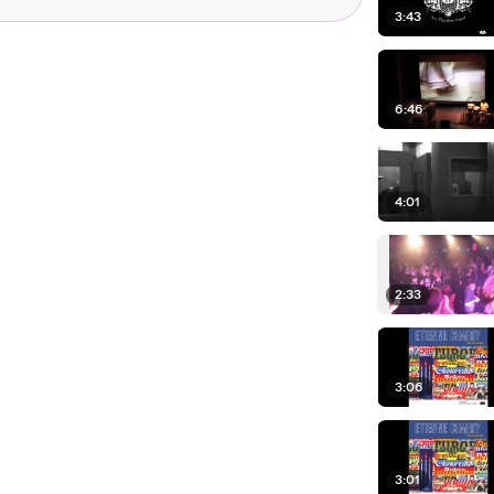
3:43
6:46
4:01
2:33
3:06
3:01