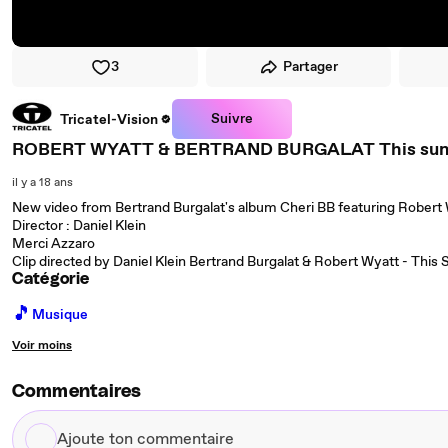
3
Partager
Suivre
Tricatel-Vision
ROBERT WYATT & BERTRAND BURGALAT This sum
il y a 18 ans
New video from Bertrand Burgalat's album Cheri BB featuring Robert
Director : Daniel Klein
Merci Azzaro
Clip directed by Daniel Klein Bertrand Burgalat & Robert Wyatt - This
Catégorie
🎵
Musique
Voir moins
Commentaires
Ajoute