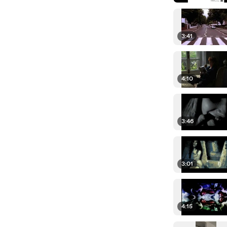
3:41
4:10
3:46
3:01
4:15