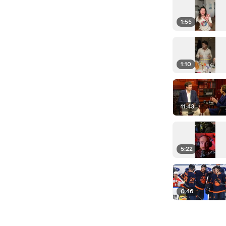
1:55
1:10
11:43
5:22
0:46