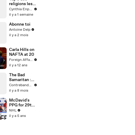
religions les
plus
Cynthia Enparle
méconnues et
il y a 1 semaine
pourtant
importantes
Abonne toi
#histoire
Antoine Delp
il y a 2 mois
Carla Hills on
NAFTA at 20
Foreign Affairs
il y a 12 ans
The Bad
Samaritan :
Ce film
Contrebande Films
d'horreur
il y a 8 mois
psychologiqu
e va vous
McDavid's
glacer le sang
PPG for 29th
!
goal of season
NHL
il y a 5 ans