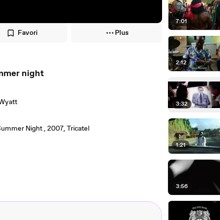
7:01
Favori
Plus
2:12
mer night
 Wyatt
3:32
 Summer Night , 2007, Tricatel
1:21
3:56