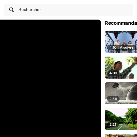
Rechercher
Recommanda
4:10
|
À suivre
4:03
2:56
2:21