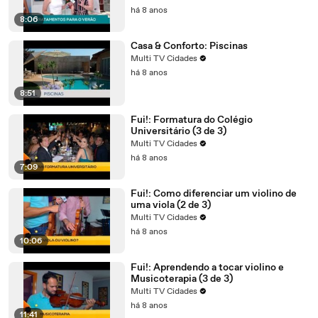
há 8 anos
8:06
Casa & Conforto: Piscinas
Multi TV Cidades
há 8 anos
8:51
Fui!: Formatura do Colégio
Universitário (3 de 3)
Multi TV Cidades
há 8 anos
7:09
Fui!: Como diferenciar um violino de
uma viola (2 de 3)
Multi TV Cidades
há 8 anos
10:06
Fui!: Aprendendo a tocar violino e
Musicoterapia (3 de 3)
Multi TV Cidades
há 8 anos
11:41