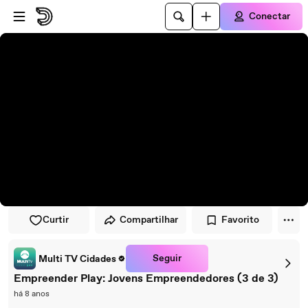
Pular para o player
Ir para o conteúdo principal
Conectar
Curtir
Compartilhar
Favorito
Seguir
Multi TV Cidades
Empreender Play: Jovens Empreendedores (3 de 3)
há 8 anos