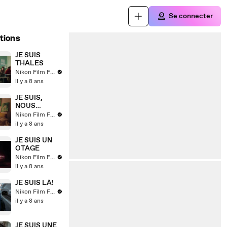
Se connecter
tions
JE SUIS
THALES
Nikon Film Festival
il y a 8 ans
JE SUIS,
NOUS
SERONS
Nikon Film Festival
il y a 8 ans
JE SUIS UN
OTAGE
Nikon Film Festival
il y a 8 ans
JE SUIS LÀ!
Nikon Film Festival
il y a 8 ans
JE SUIS UNE