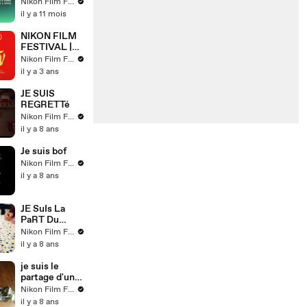
2026 | Les
Nikon Film Festival
inscriptions
il y a 11 mois
sont ouvertes
!
NIKON FILM
FESTIVAL |
14e ÉDITION
Nikon Film Festival
[BANDE
il y a 3 ans
ANNONCE]
JE SUIS
REGRETTé
Nikon Film Festival
il y a 8 ans
Je suis bof
Nikon Film Festival
il y a 8 ans
JE SuIs La
PaRT Du
gÂteau
Nikon Film Festival
il y a 8 ans
je suis le
partage d'un
repas
Nikon Film Festival
il y a 8 ans