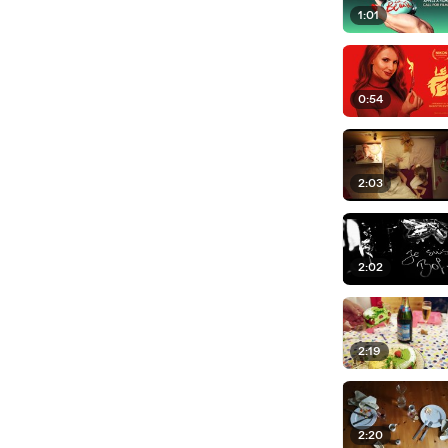
1:01
0:54
2:03
2:02
2:19
2:20