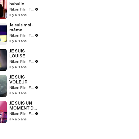
bubulle
Nikon Film Festival
il y a 8 ans
Je suis moi-
même
Nikon Film Festival
il y a 8 ans
JE SUIS
LOUISE
Nikon Film Festival
il y a 8 ans
JE SUIS
VOLEUR
Nikon Film Festival
il y a 8 ans
JE SUIS UN
MOMENT DE
PARTAGE
Nikon Film Festival
il y a 5 ans