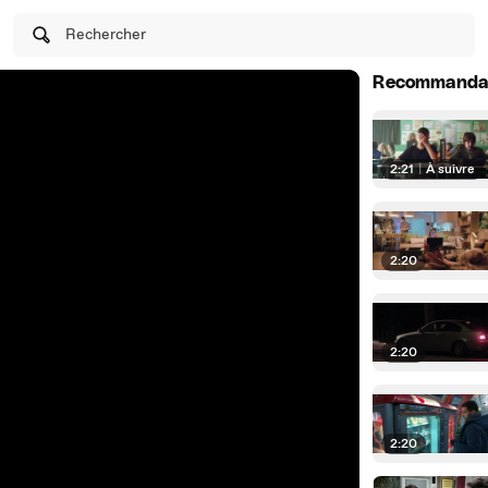
Rechercher
Recommanda
2:21
|
À suivre
2:20
2:20
2:20