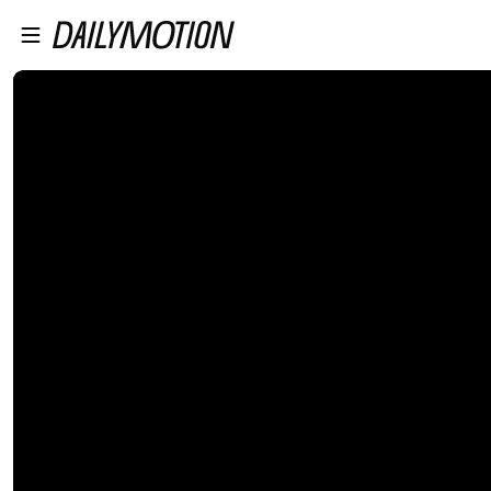
Passer au player
Passer au contenu principal