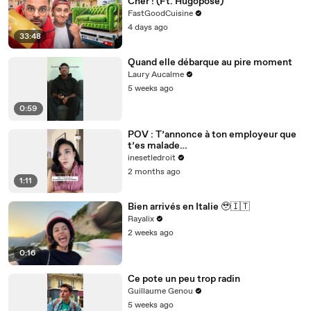
Cher ! (Ft. Hugoposé)
FastGoodCuisine
4 days ago
33:48
Quand elle débarque au pire moment
Laury Aucalme
5 weeks ago
0:59
POV : T’annonce à ton employeur que
t’es malade…
inesetledroit
2 months ago
1:11
Bien arrivés en Italie 🥹🇮🇹
Rayalix
2 weeks ago
0:16
Ce pote un peu trop radin
Guillaume Genou
5 weeks ago