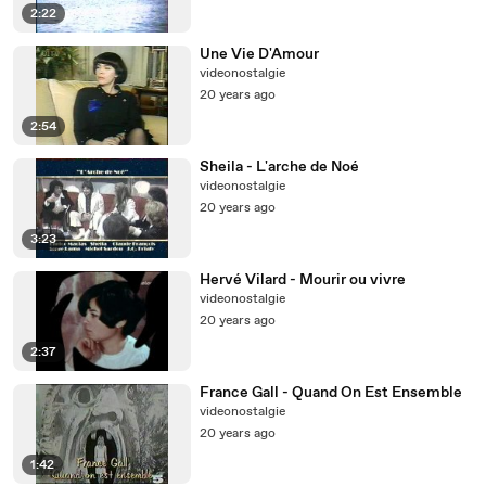
2:22
Une Vie D'Amour
videonostalgie
20 years ago
2:54
Sheila - L'arche de Noé
videonostalgie
20 years ago
3:23
Hervé Vilard - Mourir ou vivre
videonostalgie
20 years ago
2:37
France Gall - Quand On Est Ensemble
videonostalgie
20 years ago
1:42