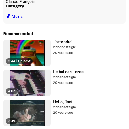
Claude François
Category
🎵
Music
Recommended
J'attendrai
videonostalgie
20 years ago
2:44
|
Up next
Le bal des Lazes
videonostalgie
20 years ago
4:06
Hello, Taxi
videonostalgie
20 years ago
3:39