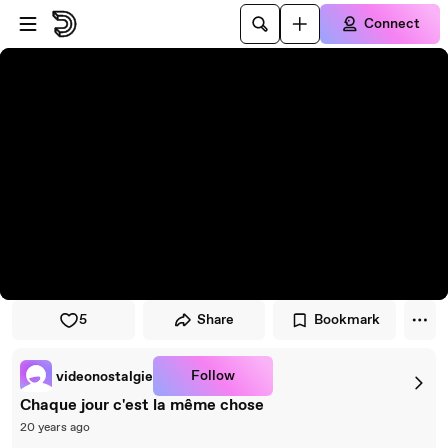
Skip to player
Skip to main content
Connect
5
Share
Bookmark
Follow
videonostalgie
Chaque jour c'est la même chose
20 years ago