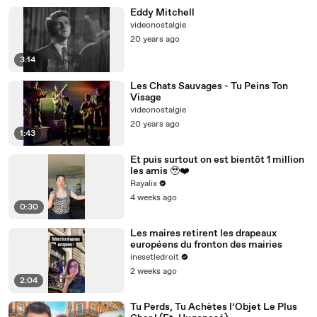
Eddy Mitchell
videonostalgie
20 years ago
3:14
Les Chats Sauvages - Tu Peins Ton
Visage
videonostalgie
20 years ago
1:43
Et puis surtout on est bientôt 1 million
les amis 🥹❤️‍
Rayalix
4 weeks ago
0:30
Les maires retirent les drapeaux
européens du fronton des mairies
inesetledroit
2 weeks ago
2:04
Tu Perds, Tu Achètes l’Objet Le Plus