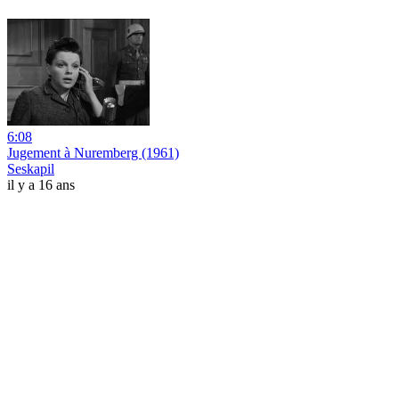
6:08
Jugement à Nuremberg (1961)
Seskapil
il y a 16 ans