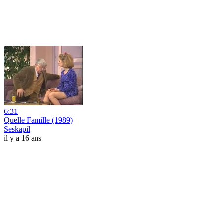
6:31
Quelle Famille (1989)
Seskapil
il y a 16 ans