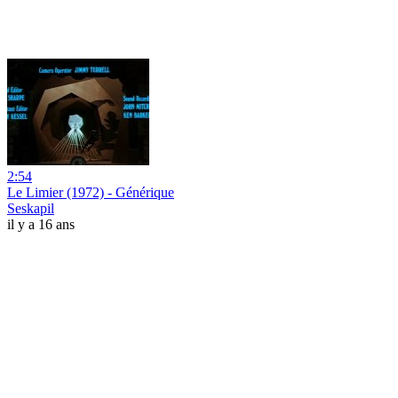
2:54
Le Limier (1972) - Générique
Seskapil
il y a 16 ans