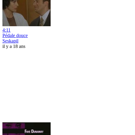
4:11
Pédale douce
Seskapil
il y a 18 ans