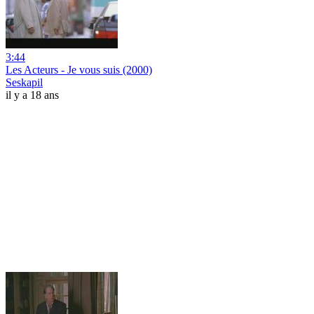
3:44
Les Acteurs - Je vous suis (2000)
Seskapil
il y a 18 ans