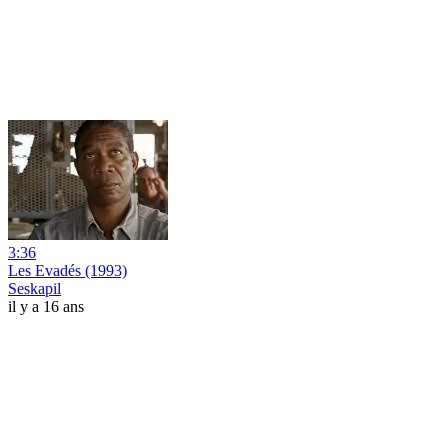
3:36
Les Evadés (1993)
Seskapil
il y a 16 ans