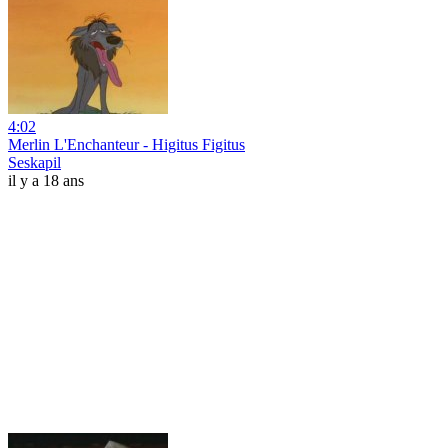
4:02
Merlin L'Enchanteur - Higitus Figitus
Seskapil
il y a 18 ans