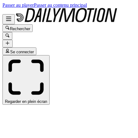
Passer au player
Passer au contenu principal
Rechercher
Se connecter
Regarder en plein écran