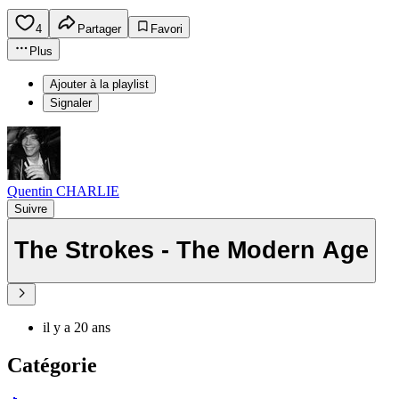
4
Partager
Favori
Plus
Ajouter à la playlist
Signaler
Quentin CHARLIE
Suivre
The Strokes - The Modern Age
il y a 20 ans
Catégorie