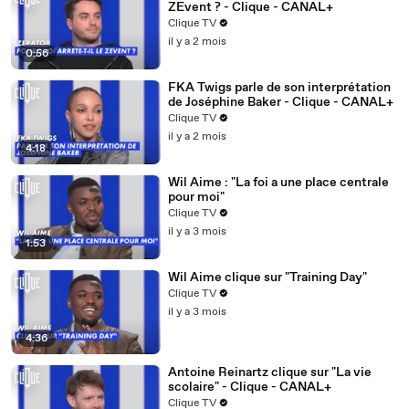
ZEvent ? - Clique - CANAL+
Clique TV
il y a 2 mois
0:56
FKA Twigs parle de son interprétation
de Joséphine Baker - Clique - CANAL+
Clique TV
il y a 2 mois
4:18
Wil Aime : "La foi a une place centrale
pour moi"
Clique TV
il y a 3 mois
1:53
Wil Aime clique sur "Training Day"
Clique TV
il y a 3 mois
4:36
Antoine Reinartz clique sur "La vie
scolaire" - Clique - CANAL+
Clique TV