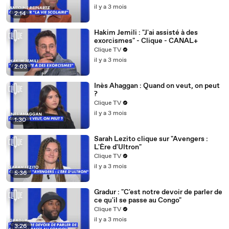
il y a 3 mois
2:14
Hakim Jemili : "J'ai assisté à des
exorcismes" - Clique - CANAL+
Clique TV
il y a 3 mois
2:03
Inès Ahaggan : Quand on veut, on peut
?
Clique TV
il y a 3 mois
1:30
Sarah Lezito clique sur "Avengers :
L'Ère d'Ultron"
Clique TV
il y a 3 mois
5:36
Gradur : "C'est notre devoir de parler de
ce qu'il se passe au Congo"
Clique TV
il y a 3 mois
3:26