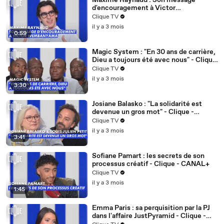
Maxime Raynaud : Son message
d'encouragement à Victor
Wembanyama - Clique - CANAL+
Clique TV
il y a 3 mois
0:59
Magic System : "En 30 ans de carrière,
Dieu a toujours été avec nous" - Clique
- CANAL+
Clique TV
il y a 3 mois
3:30
Josiane Balasko : "La solidarité est
devenue un gros mot" - Clique -
CANAL+
Clique TV
il y a 3 mois
3:41
Sofiane Pamart : les secrets de son
processus créatif - Clique - CANAL+
Clique TV
il y a 3 mois
1:45
Emma Paris : sa perquisition par la PJ
dans l'affaire JustPyramid - Clique -