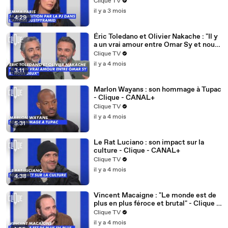
CANAL+
Clique TV
il y a 3 mois
4:29
Éric Toledano et Olivier Nakache : "Il y
a un vrai amour entre Omar Sy et nous
deux" - Clique - CANAL+
Clique TV
il y a 4 mois
3:11
Marlon Wayans : son hommage à Tupac
- Clique - CANAL+
Clique TV
il y a 4 mois
5:31
Le Rat Luciano : son impact sur la
culture - Clique - CANAL+
Clique TV
il y a 4 mois
4:38
Vincent Macaigne : "Le monde est de
plus en plus féroce et brutal" - Clique -
CANAL+
Clique TV
il y a 4 mois