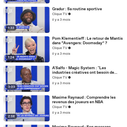
Gradur : Sa routine sportive
Clique TV
il y a 3 mois
1:33
Pom Klementieff : Le retour de Mantis
dans “Avengers: Doomsday” ?
Clique TV
il y a 3 mois
1:24
A'Salfo - Magic System : "Les
industries créatives ont besoin de
gens qui les comprennent"
Clique TV
il y a 3 mois
3:03
Maxime Raynaud : Comprendre les
revenus des joueurs en NBA
Clique TV
il y a 3 mois
2:58