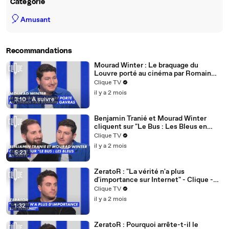
Catégorie
🎈
Amusant
Recommandations
Mourad Winter : Le braquage du
Louvre porté au cinéma par Romain
Gavras - Clique - CANAL+
Clique TV
il y a 2 mois
3:10
|
À suivre
Benjamin Tranié et Mourad Winter
cliquent sur "Le Bus : Les Bleus en
grève" - Clique - CANAL+
Clique TV
il y a 2 mois
5:23
ZeratoR : "La vérité n'a plus
d'importance sur Internet" - Clique -
CANAL+
Clique TV
il y a 2 mois
1:32
ZeratoR : Pourquoi arrête-t-il le