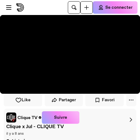
Passer au player
Passer au contenu principal
Se connecter
Like
Partager
Favori
Suivre
Clique TV
Clique x Jul - CLIQUE TV
il y a 8 ans