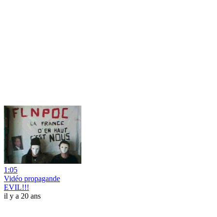
1:05
Vidéo propagande
EVIL!!!
il y a 20 ans