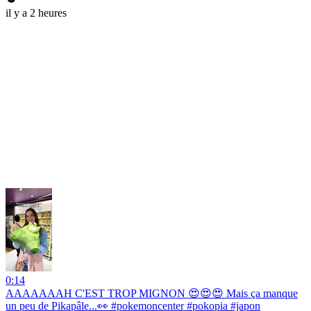
il y a 2 heures
0:14
AAAAAAAH C'EST TROP MIGNON 😍😍😍 Mais ça manque
un peu de Pikapâle...👀 #pokemoncenter #pokopia #japon