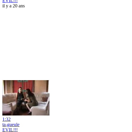
EVIL!!!
il y a 20 ans
1:32
ta-gueule
EVIL!!!