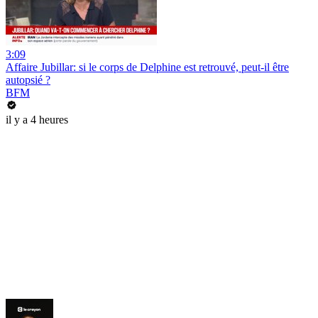
3:09
Affaire Jubillar: si le corps de Delphine est retrouvé, peut-il être
autopsié ?
BFM
il y a 4 heures