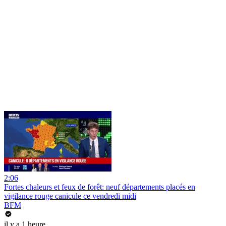
2:06
Fortes chaleurs et feux de forêt: neuf départements placés en
vigilance rouge canicule ce vendredi midi
BFM
il y a 1 heure