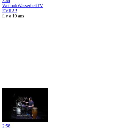
3:44
WetlookWasserbettTV
EVIL!!!
il y a 19 ans
2:58