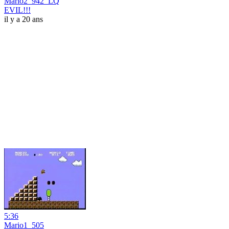
Mario2_942_LQ
EVIL!!!
il y a 20 ans
5:36
Mario1_505