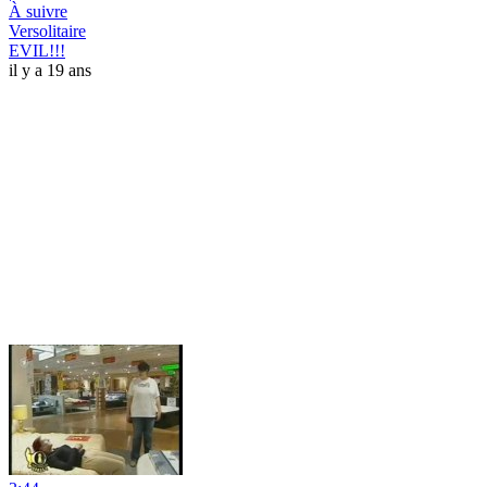
À suivre
Versolitaire
EVIL!!!
il y a 19 ans