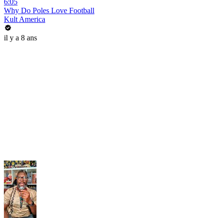
6:05
Why Do Poles Love Football
Kult America
il y a 8 ans