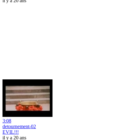
il y a 20 ans
3:08
detournement-02
EVIL!!!
il y a 20 ans