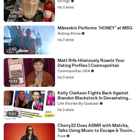
Stringr
há 3 anos
1:00
Måneskin Performs "HONEY" at MSG
Rolling Stone
há 3 anos
2:50
Matt Rife Hilariously Roasts Your
Dating Profiles | Cosmopolitan
Cosmopolitan USA
há 3 anos
12:13
Kelly Clarkson Fights Back Against
Brandon Blackstock In Devastating
Divorce Battle
Life Stories By Goalcast
há 3 anos
7:01
Chxrry22 Does ASMR with Matcha,
Talks Using Music to Escape & Touring
with The Weeknd
Fuse