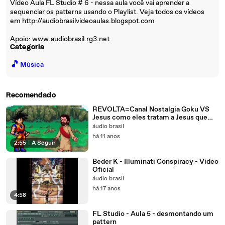
Vídeo Aula FL Studio # 6 - nessa aula você vai aprender a
sequenciar os patterns usando o Playlist. Veja todos os vídeos
em http://audiobrasilvideoaulas.blogspot.com
Apoio: www.audiobrasil.rg3.net
Categoria
🎵
Música
Recomendado
REVOLTA=Canal Nostalgia Goku VS
Jesus como eles tratam a Jesus que
morreu por nós
áudio brasil
há 11 anos
2:55
|
A Seguir
Beder K - Illuminati Conspiracy - Video
Oficial
áudio brasil
há 17 anos
4:58
FL Studio - Aula 5 - desmontando um
pattern