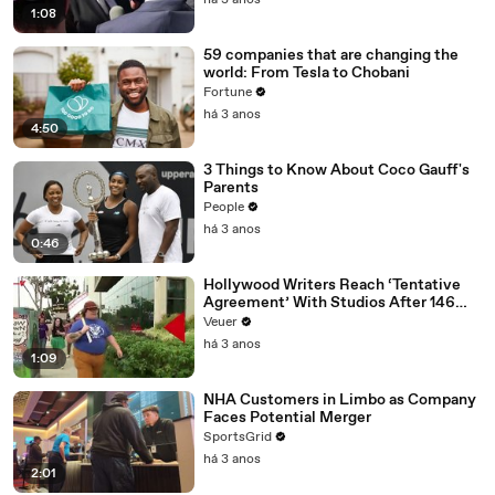
há 3 anos
1:08
59 companies that are changing the
world: From Tesla to Chobani
Fortune
há 3 anos
4:50
3 Things to Know About Coco Gauff's
Parents
People
há 3 anos
0:46
Hollywood Writers Reach ‘Tentative
Agreement’ With Studios After 146
Day Strike
Veuer
há 3 anos
1:09
NHA Customers in Limbo as Company
Faces Potential Merger
SportsGrid
há 3 anos
2:01