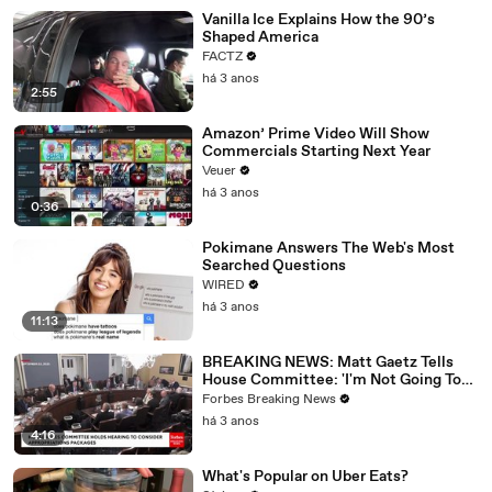
Vanilla Ice Explains How the 90’s
Shaped America
FACTZ
há 3 anos
2:55
Amazon’ Prime Video Will Show
Commercials Starting Next Year
Veuer
há 3 anos
0:36
Pokimane Answers The Web's Most
Searched Questions
WIRED
há 3 anos
11:13
BREAKING NEWS: Matt Gaetz Tells
House Committee: 'I'm Not Going To
Vote For A Continuing Resolution'
Forbes Breaking News
há 3 anos
4:16
What's Popular on Uber Eats?