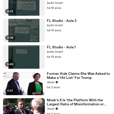
áudio brasil
há 18 anos
4:22
FL Studio - Aula 3
áudio brasil
há 18 anos
3:36
FL Studio - Aula 1
áudio brasil
há 18 anos
5:49
Former Aide Claims She Was Asked to
Make a ‘Hit List’ For Trump
Veuer
há 3 anos
0:51
Musk’s X Is ‘the Platform With the
Largest Ratio of Misinformation or
Disinformation’ Amongst All Social
Veuer
Media Platforms