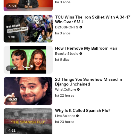
há 3 anos
6:59
TCU Wins The Iron Skillet With A 34-17
Win Over SMU
D210SPORTS
há 3 anos
1:08
How I Remove My Ballroom Hair
Beauty Studio
há 6 dias
3:02
20 Things You Somehow Missed In
Django Unchained
WhatCulture
há 22 horas
15:53
Why Is It Called Spanish Flu?
Live Science
há 23 horas
4:52