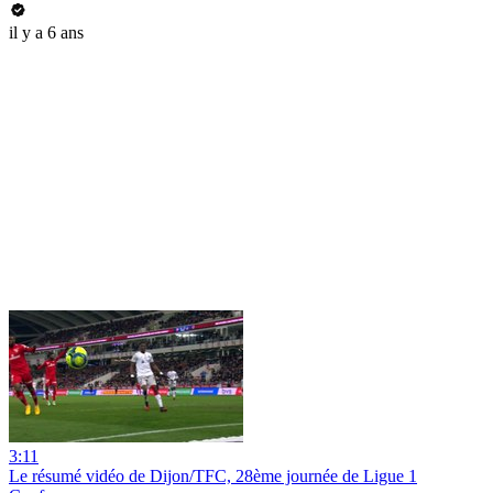
il y a 6 ans
3:11
Le résumé vidéo de Dijon/TFC, 28ème journée de Ligue 1