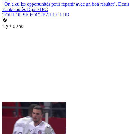
"On a eu les opportunités pour repartir avec un bon résultat", Denis
Zanko après Dijon/TFC
TOULOUSE FOOTBALL CLUB
il y a 6 ans