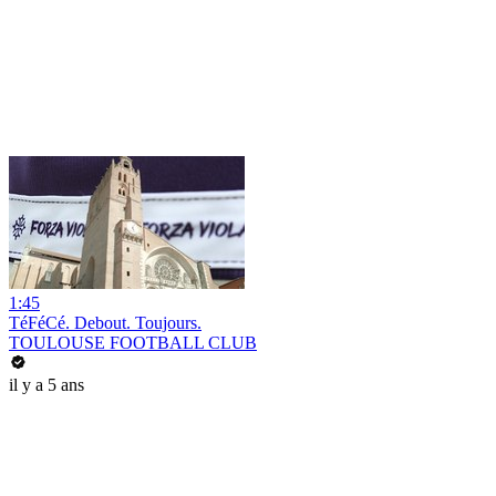
1:45
TéFéCé. Debout. Toujours.
TOULOUSE FOOTBALL CLUB
il y a 5 ans