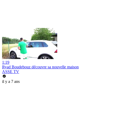
1:19
Ryad Boudebouz découvre sa nouvelle maison
ASSE TV
il y a 7 ans