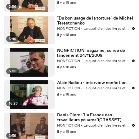
il y a 18 ans
2:56
"Du bon usage de la torture" de Michel
Terestchenko
NONFICTION - Le quotidien des livres et des idées
il y a 18 ans
5:49
NONFICTION magazine, soirée de
lancement 24/11/2008
NONFICTION - Le quotidien des livres et des idées
il y a 18 ans
5:08
Alain Badiou - interview nonfiction
NONFICTION - Le quotidien des livres et des idées
il y a 18 ans
15:23
Denis Clerc :"La France des
travailleurs pauvres"(GRASSET)
NONFICTION - Le quotidien des livres et des idées
il y a 18 ans
3:59