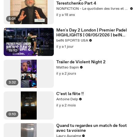
Terestchenko Part 4
NONFICTION - Le quotidien des livres et des idées
il y a 18 ans
5:01
Men's Day 2 London | Premier Padel
HIGHLIGHTS | 08/05/2026 | beIN
SPORTS USA
beIN SPORTS USA
il y a 1 jour
15:10
Trailer de Violent Night 2
Matteo Sapin
il y a 2 jours
3:32
C’est la fête !!
Antoine Delp
il y a 2 mois
0:10
Quand tu regardes un match de foot
avec ta voisine
Laury Aucalme