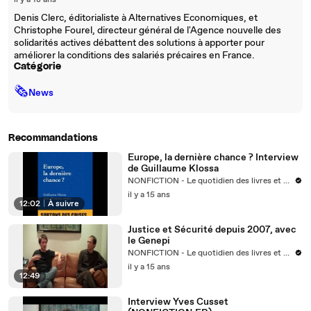
il y a 18 ans
Denis Clerc, éditorialiste à Alternatives Economiques, et
Christophe Fourel, directeur général de l'Agence nouvelle des
solidarités actives débattent des solutions à apporter pour
améliorer la conditions des salariés précaires en France.
Catégorie
🗞
News
Recommandations
Europe, la dernière chance ? Interview
de Guillaume Klossa
NONFICTION - Le quotidien des livres et des idées
il y a 15 ans
12:02
|
À suivre
Justice et Sécurité depuis 2007, avec
le Genepi
NONFICTION - Le quotidien des livres et des idées
il y a 15 ans
12:49
Interview Yves Cusset