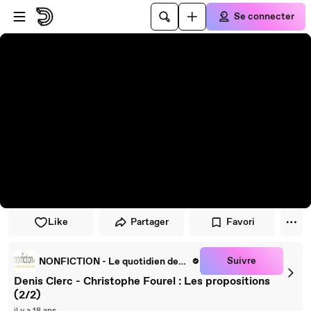
Passer au player
Passer au contenu principal
Se connecter
Like
Partager
Favori
Suivre
NONFICTION - Le quotidien des livres et des idées
Denis Clerc - Christophe Fourel : Les propositions
(2/2)