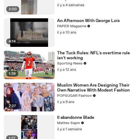
il y a 4 semaines
2:00
An Afternoon With George Lois
PAPER Magazine
il y a 10 ans
4:14
The Tuck Rules: NFL's overtime rule
isn't working
Sporting News
il y a 12 ans
1:39
Muslim Women Are Designing Their
Own Narrative With Modest Fashion
POPSUGAR Fashion
il y a 9 ans
2:27
Il abandonne Blade
Matteo Sapin
il y a 1 semaine
1:27