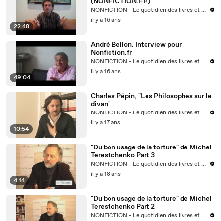
(NONFICTION.FR)
NONFICTION - Le quotidien des livres et des idées
il y a 16 ans
22:48
André Bellon. Interview pour
Nonfiction.fr
NONFICTION - Le quotidien des livres et des idées
il y a 16 ans
49:04
Charles Pépin, "Les Philosophes sur le
divan"
NONFICTION - Le quotidien des livres et des idées
il y a 17 ans
10:54
"Du bon usage de la torture" de Michel
Terestchenko Part 3
NONFICTION - Le quotidien des livres et des idées
il y a 18 ans
4:14
"Du bon usage de la torture" de Michel
Terestchenko Part 2
NONFICTION - Le quotidien des livres et des idées