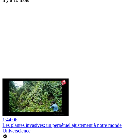
il y a 10 mois
1:44:06
Les plantes invasives: un perpétuel ajustement à notre monde
Universcience