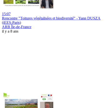
15:07
Rencontre "Toitures végétalisées et biodiversité" - Yann DUSZA
(iEES-Paris)
ARB Île-de-France
il y a 8 ans