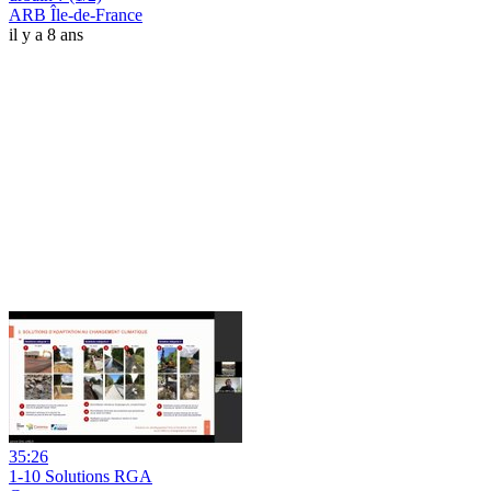
ARB Île-de-France
il y a 8 ans
35:26
1-10 Solutions RGA