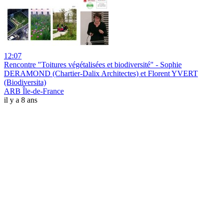
12:07
Rencontre "Toitures végétalisées et biodiversité" - Sophie
DERAMOND (Chartier-Dalix Architectes) et Florent YVERT
(Biodiversita)
ARB Île-de-France
il y a 8 ans