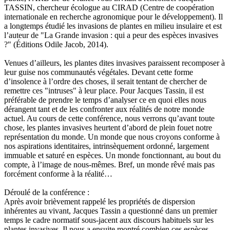
TASSIN, chercheur écologue au CIRAD (Centre de coopération
internationale en recherche agronomique pour le développement). Il
a longtemps étudié les invasions de plantes en milieu insulaire et est
l’auteur de "La Grande invasion : qui a peur des espèces invasives
?" (Éditions Odile Jacob, 2014).
Venues d’ailleurs, les plantes dites invasives paraissent recomposer à
leur guise nos communautés végétales. Devant cette forme
d’insolence à l’ordre des choses, il serait tentant de chercher de
remettre ces "intruses" à leur place. Pour Jacques Tassin, il est
préférable de prendre le temps d’analyser ce en quoi elles nous
dérangent tant et de les confronter aux réalités de notre monde
actuel. Au cours de cette conférence, nous verrons qu’avant toute
chose, les plantes invasives heurtent d’abord de plein fouet notre
représentation du monde. Un monde que nous croyons conforme à
nos aspirations identitaires, intrinsèquement ordonné, largement
immuable et saturé en espèces. Un monde fonctionnant, au bout du
compte, à l’image de nous-mêmes. Bref, un monde rêvé mais pas
forcément conforme à la réalité…
Déroulé de la conférence :
Après avoir brièvement rappelé les propriétés de dispersion
inhérentes au vivant, Jacques Tassin a questionné dans un premier
temps le cadre normatif sous-jacent aux discours habituels sur les
plantes invasives. Il nous a ensuite montré combien ces espèces