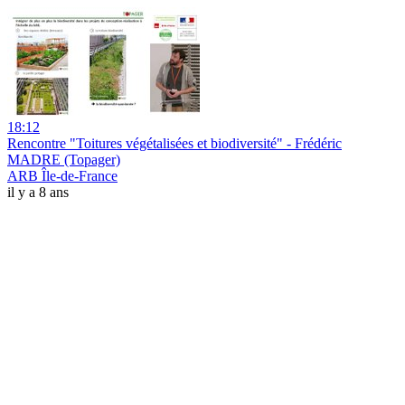
18:12
Rencontre "Toitures végétalisées et biodiversité" - Frédéric
MADRE (Topager)
ARB Île-de-France
il y a 8 ans