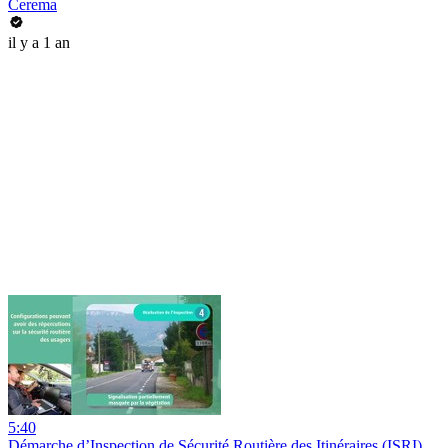
Cerema
il y a 1 an
5:40
Démarche d’Inspection de Sécurité Routière des Itinéraires (ISRI)