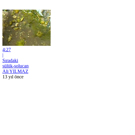
4:27
|
Sıradaki
sülük-solucan
Ali YILMAZ
13 yıl önce