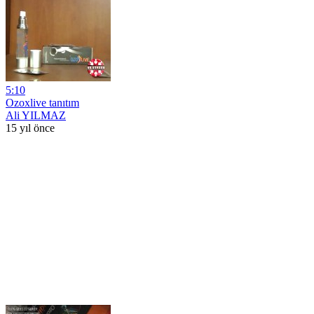
5:10
Ozoxlive tanıtım
Ali YILMAZ
15 yıl önce