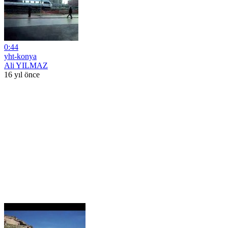
0:44
yht-konya
Ali YILMAZ
16 yıl önce