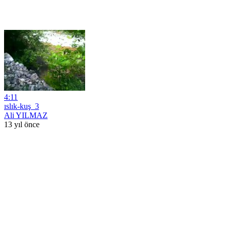
4:11
ıslık-kuş_3
Ali YILMAZ
13 yıl önce