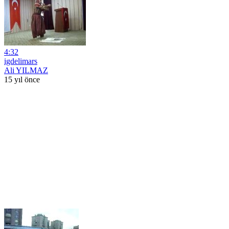
4:32
igdelimars
Ali YILMAZ
15 yıl önce