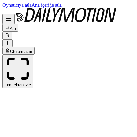
Oynatıcıya atla
Ana içeriğe atla
Ara
Oturum açın
Tam ekran izle