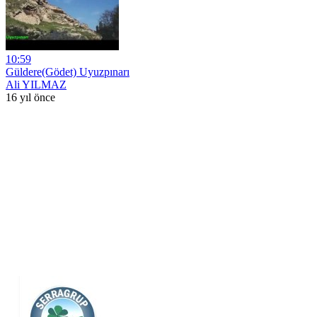
10:59
Güldere(Gödet) Uyuzpınarı
Ali YILMAZ
16 yıl önce