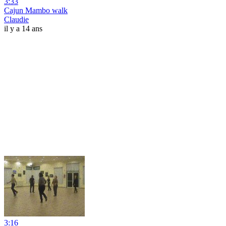
3:33
Cajun Mambo walk
Claudie
il y a 14 ans
3:16