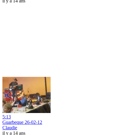
il y a 14 ans
5:13
Guarbeque 26-02-12
Claudie
il y a 14 ans