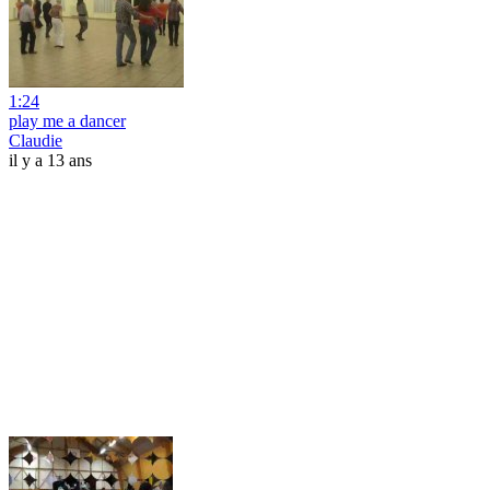
1:24
play me a dancer
Claudie
il y a 13 ans