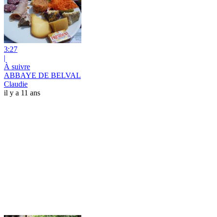
3:27
|
À suivre
ABBAYE DE BELVAL
Claudie
il y a 11 ans