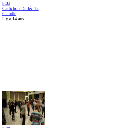
8:03
Cadichon 15 déc 12
Claudie
il y a 14 ans