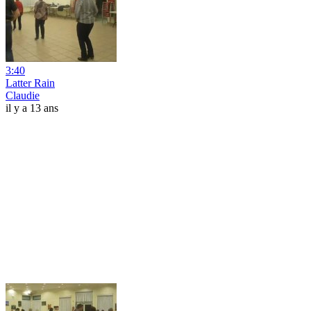
3:40
Latter Rain
Claudie
il y a 13 ans