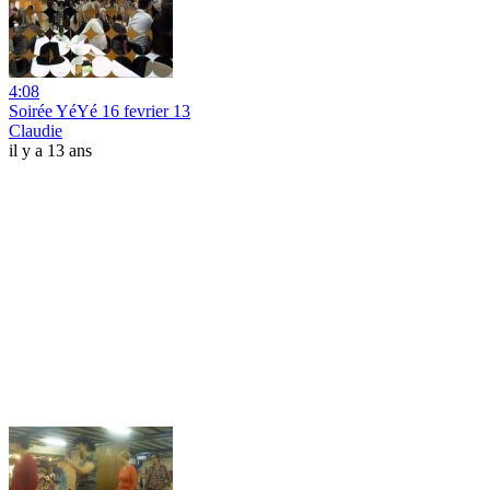
4:08
Soirée YéYé 16 fevrier 13
Claudie
il y a 13 ans