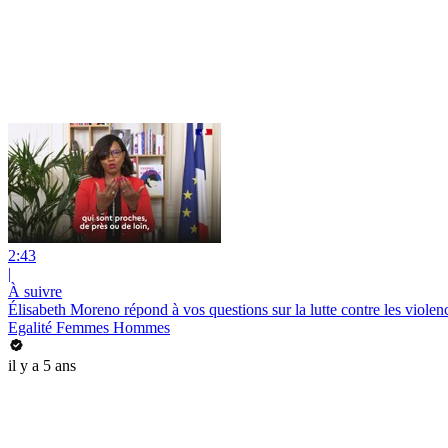
2:43
|
À suivre
Élisabeth Moreno répond à vos questions sur la lutte contre les viole
Egalité Femmes Hommes
il y a 5 ans