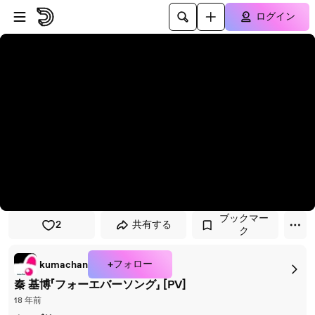
プレイヤーにスキップ
メインコンテンツにスキップ
ログイン
ブックマー
2
共有する
ク
+フォロー
kumachan
秦 基博「フォーエバーソング」 [PV]
18 年前