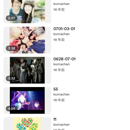
kumachan
16 年前
2:27
0701-03-01
kumachan
16 年前
3:36
0628-07-01
kumachan
16 年前
3:32
55
kumachan
16 年前
4:26
11
kumachan