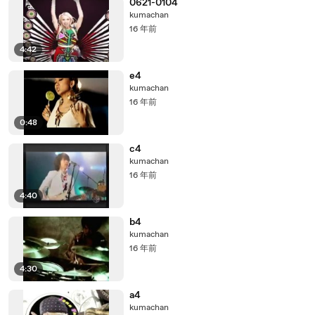
0621-0104
kumachan
16 年前
4:42
e4
kumachan
16 年前
0:48
c4
kumachan
16 年前
4:40
b4
kumachan
16 年前
4:30
a4
kumachan