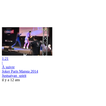
1:21
|
À suivre
Joker Paris Manga 2014
Justsaiyan_spirit
il y a 12 ans