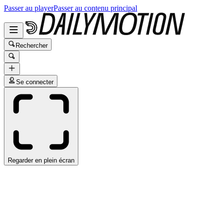
Passer au player
Passer au contenu principal
Rechercher
Se connecter
Regarder en plein écran