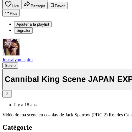
Like
Partager
Favori
Plus
Ajouter à la playlist
Signaler
Justsaiyan_spirit
Suivre
Cannibal King Scene JAPAN EX
il y a 18 ans
Vidéo de ma scene en cosplay de Jack Sparrow (PDC 2) Roi des Cann
Catégorie